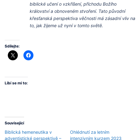
biblické učení o vzkříšení, příchodu Božího
království a obnoveném stvoření. Tato původní
křesťanská perspektiva věčnosti má zásadní vliv na
to, jak žijeme už nyní v tomto světě.
Sdílejte:
Líbí se mi to:
Související
Biblická hemeneutika v
Ohlédnutí za letním
adventistické perspektivě –
intenzivním kurzem 2023