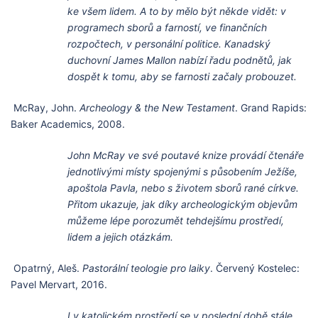
ke všem lidem. A to by mělo být někde vidět: v
programech sborů a farností, ve finančních
rozpočtech, v personální politice. Kanadský
duchovní James Mallon nabízí řadu podnětů, jak
dospět k tomu, aby se farnosti začaly probouzet.
McRay, John.
Archeology
&
the New Testament
. Grand Rapids:
Baker Academics, 2008.
John McRay ve své poutavé knize provádí čtenáře
jednotlivými místy spojenými s působením Ježíše,
apoštola Pavla, nebo s životem sborů rané církve.
Přitom ukazuje, jak díky archeologickým objevům
můžeme lépe porozumět tehdejšímu prostředí,
lidem a jejich otázkám.
Opatrný, Aleš.
Pastorální teologie pro laiky
. Červený Kostelec:
Pavel Mervart, 2016.
I v katolickém prostředí se v poslední době stále