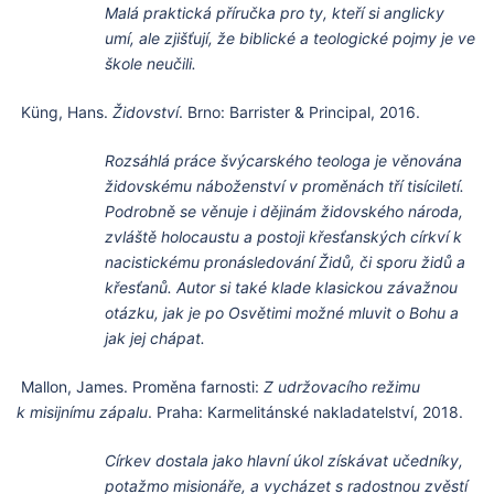
Malá praktická příručka pro ty, kteří si anglicky
umí, ale zjišťují, že biblické a teologické pojmy je ve
škole neučili.
Küng, Hans.
Židovství
. Brno: Barrister & Principal, 2016.
Rozsáhlá práce švýcarského teologa je věnována
židovskému náboženství v proměnách tří tisíciletí.
Podrobně se věnuje i dějinám židovského národa,
zvláště holocaustu a postoji křesťanských církví k
nacistickému pronásledování Židů, či sporu židů a
křesťanů. Autor si také klade klasickou závažnou
otázku, jak je po Osvětimi možné mluvit o Bohu a
jak jej chápat.
Mallon, James. Proměna farnosti:
Z udržovacího režimu
k misijnímu zápalu
. Praha: Karmelitánské nakladatelství, 2018.
Církev dostala jako hlavní úkol získávat učedníky,
potažmo misionáře, a vycházet s radostnou zvěstí