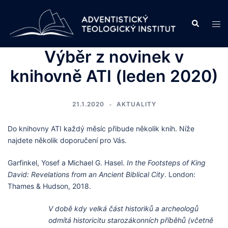
Skip
to
Search
Tog
content
men
Výběr z novinek v
knihovně ATI (leden 2020)
21.1.2020
AKTUALITY
Do knihovny ATI každý měsíc přibude několik knih. Níže
najdete několik doporučení pro Vás.
Garfinkel, Yosef a Michael G. Hasel.
In the Footsteps of King
David: Revelations from an Ancient Biblical City
. London:
Thames & Hudson, 2018.
V době kdy velká část historiků a archeologů
odmítá historicitu starozákonních příběhů (včetně