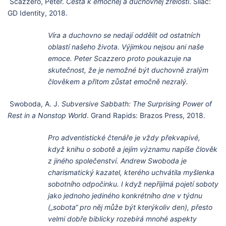
Scazzero, Peter.
Cesta k emočnej a duchovnej zrelosti
. Sliač:
GD Identity, 2018.
Víra a duchovno se nedají oddělit od ostatních
oblastí našeho života. Výjimkou nejsou ani naše
emoce. Peter Scazzero proto poukazuje na
skutečnost, že je nemožné být duchovně zralým
člověkem a přitom zůstat emočně nezralý.
Swoboda, A. J.
Subversive Sabbath: The Surprising Power of
Rest in a Nonstop World
. Grand Rapids: Brazos Press, 2018.
Pro adventistické čtenáře je vždy překvapivé,
když knihu o sobotě a jejím významu napíše člověk
z jiného společenství. Andrew Swoboda je
charismatický kazatel, kterého uchvátila myšlenka
sobotního odpočinku. I když nepřijímá pojetí soboty
jako jednoho jediného konkrétního dne v týdnu
(„sobota“ pro něj může být kterýkoliv den), přesto
velmi dobře biblicky rozebírá mnohé aspekty