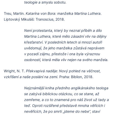
teologie a smyslu sobotu.
Treu, Martin.
Katarína von Bora: manželka Martina Luthera
.
Liptovský Mikuláš: Tranoscius, 2018.
Není protestanta, který by neznal příběh a dílo
Martina Luthera, které mělo zásadní vliv na dějiny
křesťanství. V posledních letech si mnozí autoři
uvědomují, že jeho manželka zůstává neprávem
v pozadí zájmu, přestože i ona byla výraznou
osobností, která měla vliv nejen na svého manžela.
Wright, N. T.
Překvapivá naděje: Nový pohled na věčnost,
vzkříšení a naše poslání na zemi
. Praha: Biblion, 2018.
Nejznámější kniha předního anglikánského teologa
se zabývá biblickou otázkou, co se stane, až
zemřeme, a co to znamená pro náš život už tady a
teď. Oproti rozšířené představě mnoha věřících i
nevěřících, že po smrti „jdeme do nebe“, staví