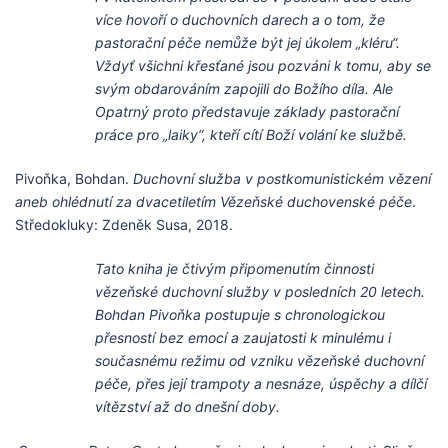
více hovoří o duchovních darech a o tom, že
pastorační péče nemůže být jej úkolem „kléru“.
Vždyť všichni křesťané jsou pozváni k tomu, aby se
svým obdarováním zapojili do Božího díla. Ale
Opatrný proto představuje základy pastorační
práce pro „laiky“, kteří cítí Boží volání ke službě.
Pivoňka, Bohdan.
Duchovní služba v postkomunistickém vězení
aneb ohlédnutí za dvacetiletím Vězeňské duchovenské péče
.
Středokluky: Zdeněk Susa, 2018.
Tato kniha je čtivým připomenutím činnosti
vězeňské duchovní služby v posledních 20 letech.
Bohdan Pivoňka postupuje s chronologickou
přesností bez emocí a zaujatosti k minulému i
současnému režimu od vzniku vězeňské duchovní
péče, přes její trampoty a nesnáze, úspěchy a dílčí
vítězství až do dnešní doby.