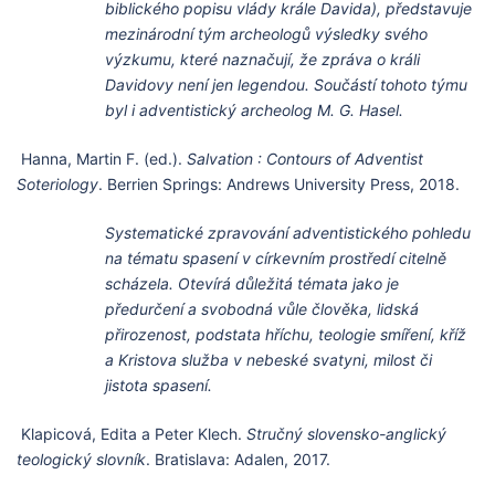
biblického popisu vlády krále Davida), představuje
mezinárodní tým archeologů výsledky svého
výzkumu, které naznačují, že zpráva o králi
Davidovy není jen legendou. Součástí tohoto týmu
byl i adventistický archeolog M. G. Hasel.
Hanna, Martin F. (ed.).
Salvation : Contours of Adventist
Soteriology
. Berrien Springs: Andrews University Press, 2018.
Systematické zpravování adventistického pohledu
na tématu spasení v církevním prostředí citelně
scházela. Otevírá důležitá témata jako je
předurčení a svobodná vůle člověka, lidská
přirozenost, podstata hříchu, teologie smíření, kříž
a Kristova služba v nebeské svatyni, milost či
jistota spasení.
Klapicová, Edita a Peter Klech.
Stručný slovensko-anglický
teologický slovník
. Bratislava: Adalen, 2017.