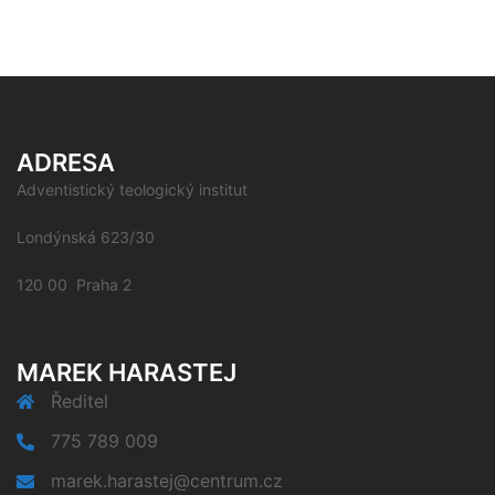
ADRESA
Adventistický teologický institut
Londýnská 623/30
120 00 Praha 2
MAREK HARASTEJ
Ředitel
775 789 009
marek.harastej@centrum.cz