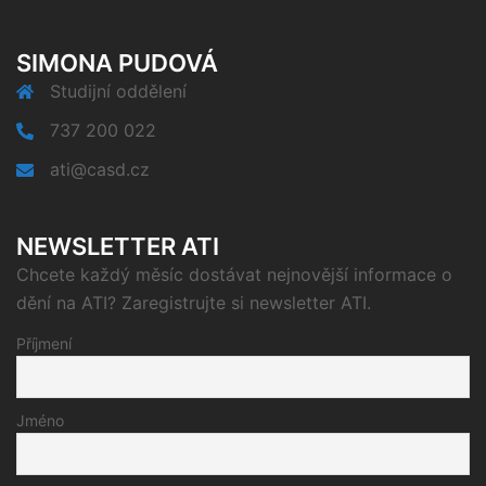
SIMONA PUDOVÁ
Studijní oddělení
737 200 022
ati@casd.cz
NEWSLETTER ATI
Chcete každý měsíc dostávat nejnovější informace o
dění na ATI? Zaregistrujte si newsletter ATI.
Příjmení
Jméno