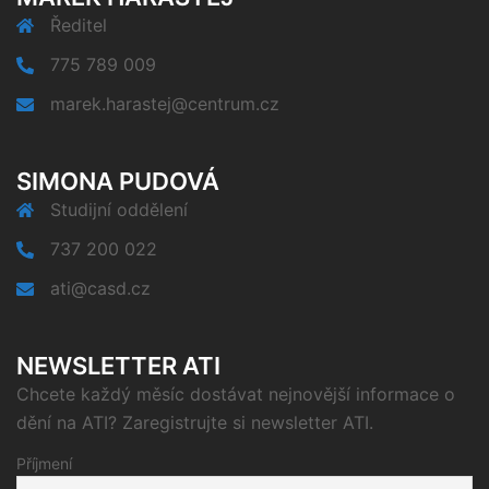
Ředitel
775 789 009
marek.harastej@centrum.cz
SIMONA PUDOVÁ
Studijní oddělení
737 200 022
ati@casd.cz
NEWSLETTER ATI
Chcete každý měsíc dostávat nejnovější informace o
dění na ATI? Zaregistrujte si newsletter ATI.
Příjmení