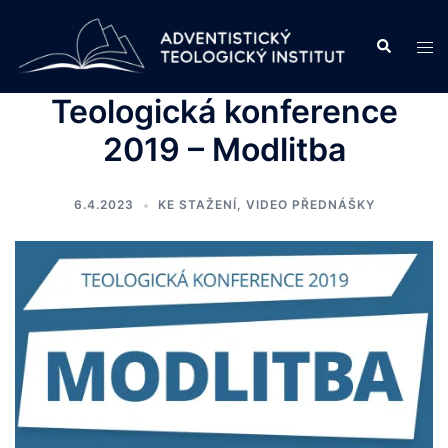
Skip
to
Search
Tog
content
men
Teologická konference
2019 – Modlitba
6.4.2023
KE STAŽENÍ
,
VIDEO PŘEDNÁŠKY