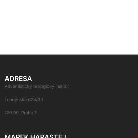
ADRESA
Adventistický teologický institut
Londýnská 623/30
120 00 Praha 2
MAREK HARASTEJ