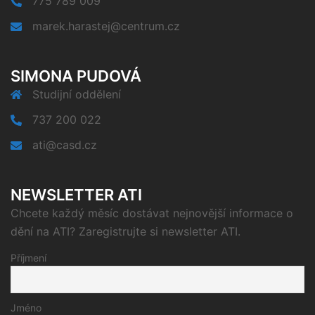
775 789 009
marek.harastej@centrum.cz
SIMONA PUDOVÁ
Studijní oddělení
737 200 022
ati@casd.cz
NEWSLETTER ATI
Chcete každý měsíc dostávat nejnovější informace o
dění na ATI? Zaregistrujte si newsletter ATI.
Příjmení
Jméno