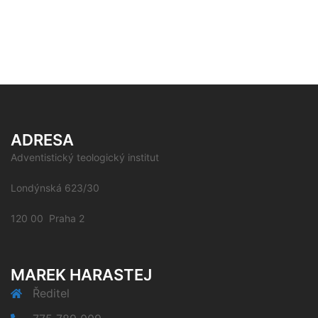
ADRESA
Adventistický teologický institut
Londýnská 623/30
120 00 Praha 2
MAREK HARASTEJ
Ředitel