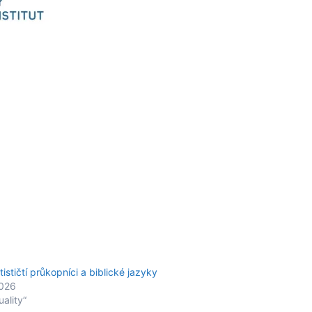
ističtí průkopníci a biblické jazyky
2026
uality“