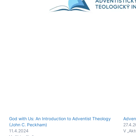
God with Us: An Introduction to Adventist Theology
Advent
(John C. Peckham)
27.4.
11.4.2024
V „Akt