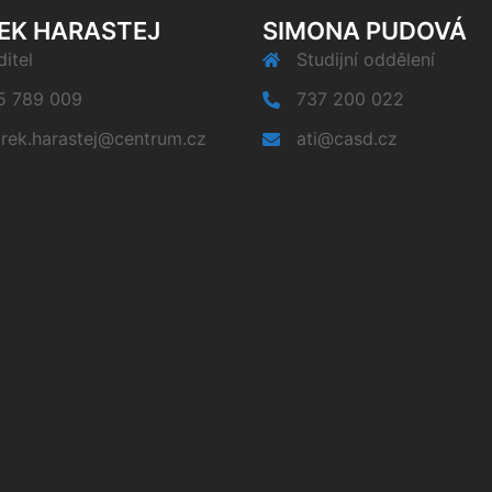
EK HARASTEJ
SIMONA PUDOVÁ
itel
Studijní oddělení
5 789 009
737 200 022
rek.harastej@centrum.cz
ati@casd.cz