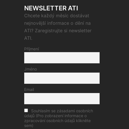
NEWSLETTER ATI
Chcete každý měsíc dostávat
nejnovější informace o dění na
ATI? Zaregistrujte si newsletter
ATI.
Příjmení
Jméno
Email
Souhlasím se zásadami osobních
údajů (Pro zobrazení informace o
zpracování osobních údajů klikněte
sem)