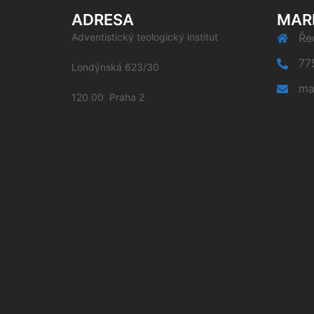
ADRESA
MAR
Adventistický teologický institut
Řed
77
Londýnská 623/30
ma
120 00 Praha 2