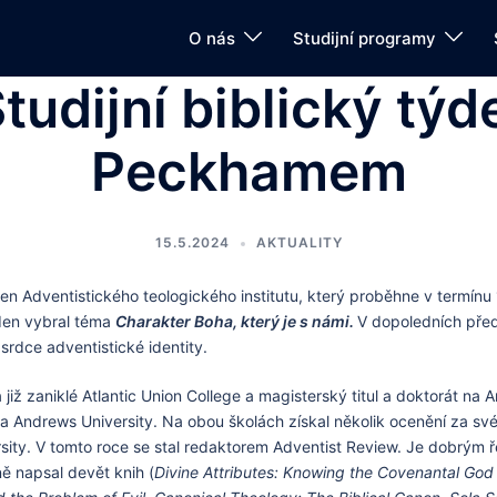
O nás
Studijní programy
Studijní biblický tý
Peckhamem
15.5.2024
AKTUALITY
ýden Adventistického teologického institutu, který proběhne v termín
ýden vybral téma
Charakter Boha, který je s námi.
V dopoledních pře
srdce adventistické identity.
 již zaniklé Atlantic Union College a magisterský titul a doktorát na 
a Andrews University. Na obou školách získal několik ocenění za sv
rsity. V tomto roce se stal redaktorem Adventist Review. Je dobrým ř
ě napsal devět knih (
Divine Attributes: Knowing the Covenantal God 