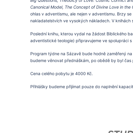
Big Questions, Theodicy of Love: Cosmic Conflict and
Canonical Model, The Concept of Divine Love in the 
ohlas v adventismu, ale nejen v adventismu. Brzy se 
nakladatelstvích ve vysokých nákladech. V knihách s
Poslední knihu, kterou vydal na žádost Biblického b
adventistické teologie) připravujeme ve spolupráci s
Program týdne na Sázavě bude hodně zaměřený na stu
budeme věnovat přednáškám, po obědě by byl čas pro
Cena celého pobytu je 4000 Kč.
Přihlášky budeme přijímat pouze do naplnění kapacity