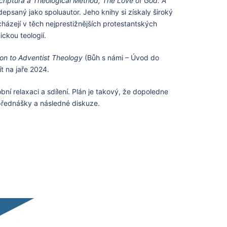
Scriptura a Theological Method, The Love of God: A
depsaný jako spoluautor. Jeho knihy si získaly široký
házejí v těch nejprestižnějších protestantských
ckou teologií.
ion to Adventist Theology
(Bůh s námi – Úvod do
t na jaře 2024.
 relaxaci a sdílení. Plán je takový, že dopoledne
přednášky a následné diskuze.