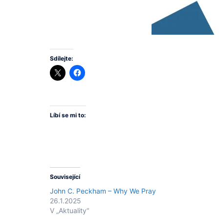
Sdílejte:
Líbí se mi to:
Související
John C. Peckham – Why We Pray
26.1.2025
V „Aktuality“