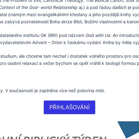
 the Problem of Evil, Canonical Theology: The Biblical Canon, Sola 
Context of the God- world Relationship
aj.) a pod řadou dalších je po
stal známým mezi evangelikálními křesťany a jeho pozdější knihy vyc
e zabývá poznatelností Boha skrze Bibli, Božími vlastnostmi a kanoni
adatelského institutu GK (BRI) pod názvem
God with Us: An Introduct
 vydavatelstvím Advent – Orion k českému vydání. Kniha by měla vyjí
dium, ale chceme tam nechat i dostatek volného prostoru pro osobní
 osobní relaxaci a večer bychom se opět vrátili k teologii formou 
. V současnosti je zaplněna více než polovina míst.
PŘIHLAŠOVÁNÍ