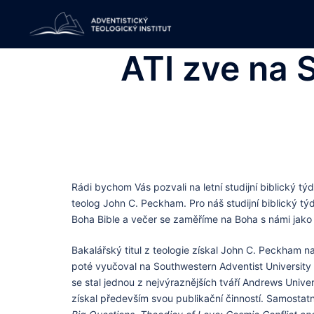
Skip
to
content
ATI zve na 
Rádi bychom Vás pozvali na letní studijní biblický t
teolog John C. Peckham. Pro náš studijní biblický t
Boha Bible a večer se zaměříme na Boha s námi jako 
Bakalářský titul z teologie získal John C. Peckham na
poté vyučoval na Southwestern Adventist University 
se stal jednou z nejvýraznějších tváří Andrews Unive
získal především svou publikační činností. Samostatn