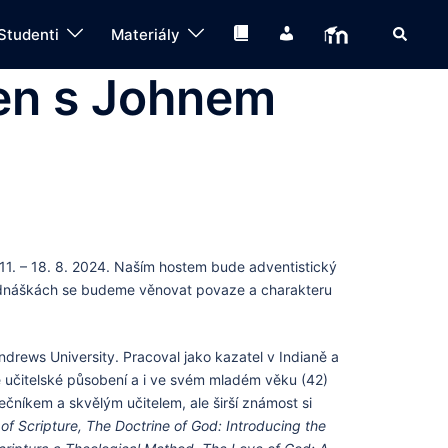
Search
Knihovna
IS
Moodle
Studenti
Materiály
den s Johnem
u 11. – 18. 8. 2024. Naším hostem bude adventistický
dnáškách se budeme věnovat povaze a charakteru
Andrews University. Pracoval jako kazatel v Indianě a
é učitelské působení a i ve svém mladém věku (42)
ečníkem a skvělým učitelem, ale širší známost si
of Scripture, The Doctrine of God: Introducing the