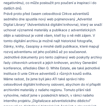
negativnímu), co může posloužit pro poučení a inspiraci i do
dalších dnů.
Právě proto před časem celosvětová Církve adventistů
sedmého dne spustila nový web pojmenovaný „Adventist
Digital Library“ (Adventistická digitální knihovna), který se snaží
uchovat významné materiály a publikace z adventistických
dějin a nabídnout je volně všem, kteří by o ně měli zájem. V
tomto digitální archivu je možné najít historické fotografie,
články, knihy, časopisy a mnohé další publikace, které mapují
rozvoj adventismu od jeho počátků až po současnost.
Jednotlivé dokumenty pro tento zajímavý web poskytly archivy
řady církevních univerzit a jejich knihoven, archivy Generální
konference, středisko Ellen G. White Estate, ale také jednotlivé
instituce či unie Církve adventistů z různých koutů světa.
Máme radost, že jsme byli jako ATI také správci této
celosvětové digitální knihovny osloveni, abychom do ní přispěli
archivními materiály z našeho regionu. Tomuto přání rádi
vyhovíme, neboť jsme v posledních letech, v rámci našeho
interního projektu „Digitalizace adventistického dědictví“