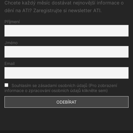
Chcete každý měsíc dostávat nejnovější informace o
dění na ATI? Zaregistrujte si newsletter ATI.
Příjmení
Jméno
Email
Souhlasím se zásadami osobních údajů (Pro zobrazení
informace o zpracování osobních údajů klikněte sem)