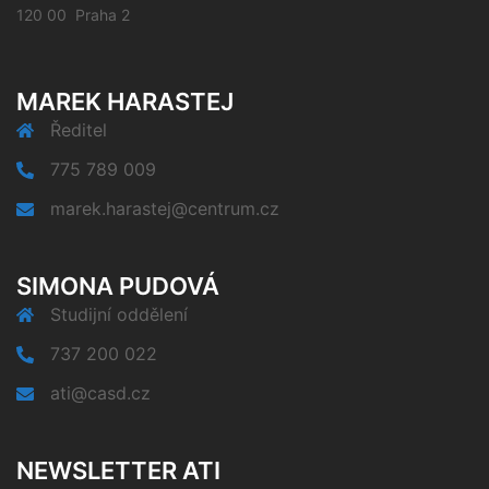
120 00 Praha 2
MAREK HARASTEJ
Ředitel
775 789 009
marek.harastej@centrum.cz
SIMONA PUDOVÁ
Studijní oddělení
737 200 022
ati@casd.cz
NEWSLETTER ATI