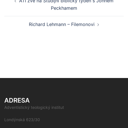
ATI zve na Studijní biblický týden s Johnem
navigation
Peckhamem
Richard Lehmann – Filemonovi
ADRESA
Adventistický teologický institut
Londýnská 623/30