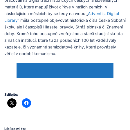
pracovali na digitalizaci historických českých a slovenských
materiálů, které mapují život církve v našich zemích. V
následujících měsících by se tedy na webu „
Adventist Digital
Library
“ měla postupně objevovat historická čísla české Sobotní
školy, ale i časopisů Hlasatel pravdy, Stráž siónská či Znamení
doby. Kromě toho postupně zveřejníme a starší studijní skripta
z našich institucí, které tu za posledních 100 let vzdělávaly
kazatele, či významné samizdatové knihy, které provázely
věřící v období komunismu.
ADVENTISTICKÁ DIGITÁLNÍ KNIHOVNA
Sdílejte:
Líbí se mi to: