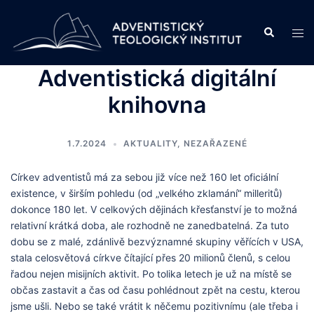
Skip
to
Search
Tog
content
men
Adventistická digitální
knihovna
1.7.2024
AKTUALITY
,
NEZAŘAZENÉ
Církev adventistů má za sebou již více než 160 let oficiální
existence, v širším pohledu (od „velkého zklamání“ milleritů)
dokonce 180 let. V celkových dějinách křesťanství je to možná
relativní krátká doba, ale rozhodně ne zanedbatelná. Za tuto
dobu se z malé, zdánlivě bezvýznamné skupiny věřících v USA,
stala celosvětová církve čítající přes 20 milionů členů, s celou
řadou nejen misijních aktivit. Po tolika letech je už na místě se
občas zastavit a čas od času pohlédnout zpět na cestu, kterou
jsme ušli. Nebo se také vrátit k něčemu pozitivnímu (ale třeba i