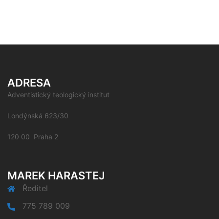
ADRESA
Adventistický teologický institut
Londýnská 623/30
120 00 Praha 2
MAREK HARASTEJ
Ředitel
775 789 009