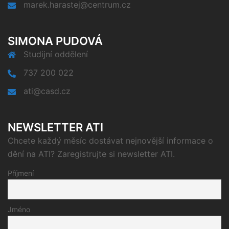
marek.harastej@centrum.cz
SIMONA PUDOVÁ
Studijní oddělení
737 200 022
ati@casd.cz
NEWSLETTER ATI
Chcete každý měsíc dostávat nejnovější informace o
dění na ATI? Zaregistrujte si newsletter ATI.
Příjmení
Jméno