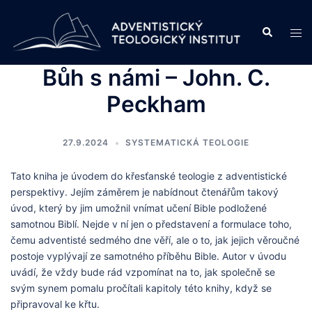
Skip
to
Search
Tog
content
men
Bůh s námi – John. C.
Peckham
27.9.2024
SYSTEMATICKÁ TEOLOGIE
Tato kniha je úvodem do křesťanské teologie z adventistické
perspektivy. Jejím záměrem je nabídnout čtenářům takový
úvod, který by jim umožnil vnímat učení Bible podložené
samotnou Biblí. Nejde v ní jen o představení a formulace toho,
čemu adventisté sedmého dne věří, ale o to, jak jejich věroučné
postoje vyplývají ze samotného příběhu Bible. Autor v úvodu
uvádí, že vždy bude rád vzpomínat na to, jak společně se
svým synem pomalu pročítali kapitoly této knihy, když se
připravoval ke křtu.