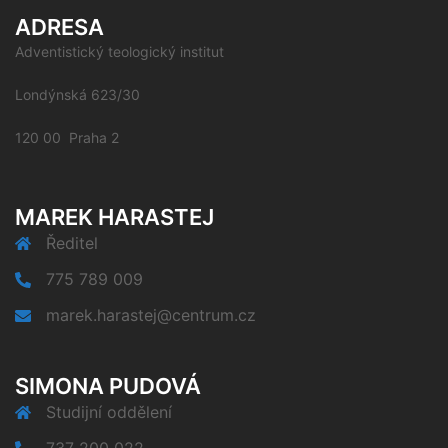
ADRESA
Adventistický teologický institut
Londýnská 623/30
120 00 Praha 2
MAREK HARASTEJ
Ředitel
775 789 009
marek.harastej@centrum.cz
SIMONA PUDOVÁ
Studijní oddělení
737 200 022