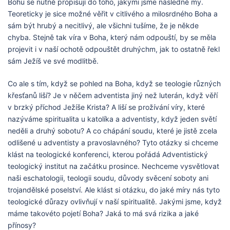
Bohu se nutně propisují do toho, jakými jsme následně my.
Teoreticky je sice možné věřit v citlivého a milosrdného Boha a
sám být hrubý a necitlivý, ale všichni tušíme, že je někde
chyba. Stejně tak víra v Boha, který nám odpouští, by se měla
projevit i v naší ochotě odpouštět druhýchm, jak to ostatně řekl
sám Ježíš ve své modlitbě.
Co ale s tím, když se pohled na Boha, když se teologie různých
křesťanů liší? Je v něčem adventista jiný než luterán, když věří
v brzký příchod Ježíše Krista? A liší se prožívání víry, které
nazýváme spiritualita u katolíka a adventisty, když jeden světí
neděli a druhý sobotu? A co chápání soudu, které je jistě zcela
odlišené u adventisty a pravoslavného? Tyto otázky si chceme
klást na teologické konferenci, kterou pořádá Adventistický
teologický institut na začátku prosince. Nechceme vysvětlovat
naši eschatologii, teologii soudu, důvody svěcení soboty ani
trojandělské poselství. Ale klást si otázku, do jaké míry nás tyto
teologické důrazy ovlivňují v naší spiritualitě. Jakými jsme, když
máme takovéto pojetí Boha? Jaká to má svá rizika a jaké
přínosy?