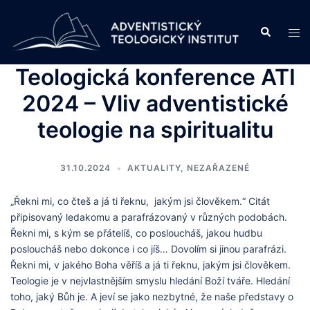
Skip
to
Search
Tog
content
men
Teologická konference ATI
2024 – Vliv adventistické
teologie na spiritualitu
31.10.2024
AKTUALITY
,
NEZAŘAZENÉ
„Řekni mi, co čteš a já ti řeknu, jakým jsi člověkem.“ Citát
připisovaný ledakomu a parafrázovaný v různých podobách.
Řekni mi, s kým se přátelíš, co posloucháš, jakou hudbu
posloucháš nebo dokonce i co jíš… Dovolím si jinou parafrázi.
Řekni mi, v jakého Boha věříš a já ti řeknu, jakým jsi člověkem.
Teologie je v nejvlastnějším smyslu hledání Boží tváře. Hledání
toho, jaký Bůh je. A jeví se jako nezbytné, že naše představy o