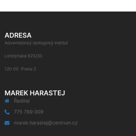
ADRESA
Adventistický teologický institut
Londýnská 623/30
120 00 Praha 2
MAREK HARASTEJ
Ředitel
775 789 009
marek.harastej@centrum.cz