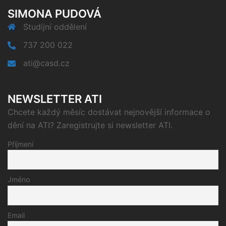
SIMONA PUDOVÁ
Studijní oddělení
737 200 022
ati@casd.cz
NEWSLETTER ATI
Chcete každý měsíc dostávat nejnovější informace o
dění na ATI? Zaregistrujte si newsletter ATI.
Příjmení
Jméno
Email