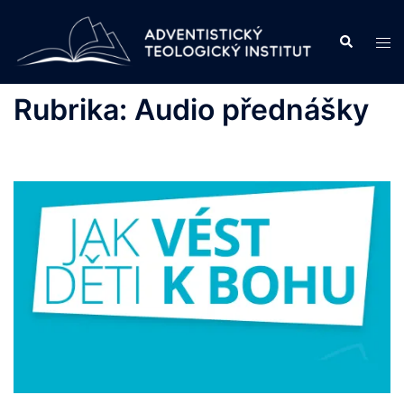
Skip
to
Search
Tog
content
men
Rubrika:
Audio přednášky