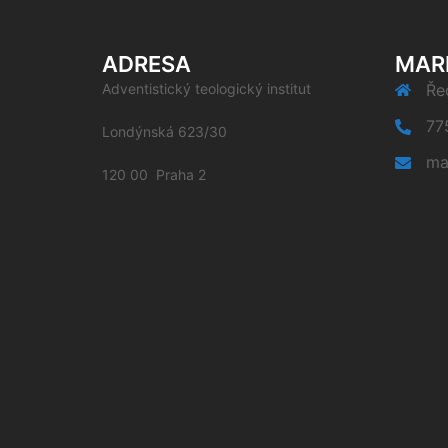
ADRESA
MAR
Adventistický teologický institut
Řed
77
Londýnská 623/30
ma
120 00 Praha 2