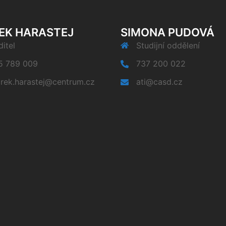
EK HARASTEJ
SIMONA PUDOVÁ
itel
Studijní oddělení
5 789 009
737 200 022
rek.harastej@centrum.cz
ati@casd.cz