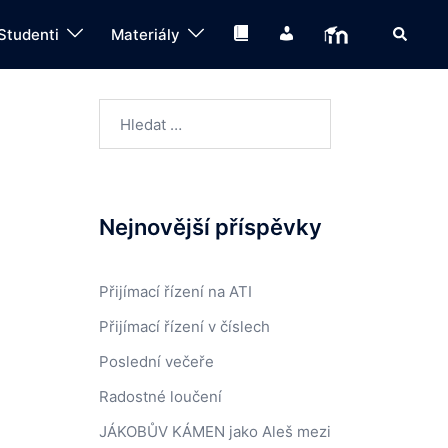
Search
Knihovna
IS
Moodle
Studenti
Materiály
Vyhledávání
Nejnovější příspěvky
Přijímací řízení na ATI
Přijímací řízení v číslech
Poslední večeře
Radostné loučení
JÁKOBŮV KÁMEN jako Aleš mezi