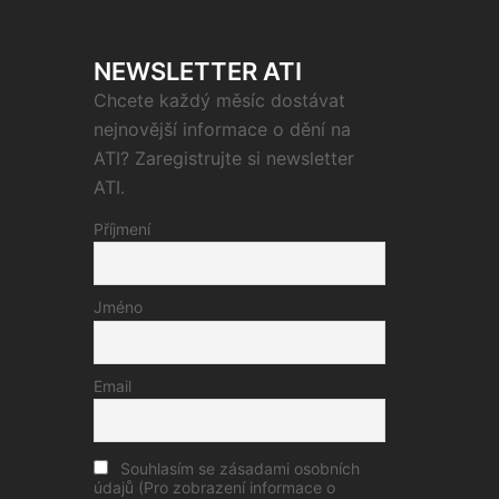
NEWSLETTER ATI
Chcete každý měsíc dostávat
nejnovější informace o dění na
ATI? Zaregistrujte si newsletter
ATI.
Příjmení
Jméno
Email
Souhlasím se zásadami osobních
údajů (Pro zobrazení informace o