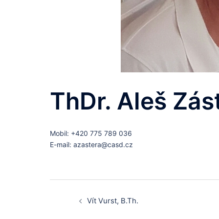
ThDr. Aleš Zást
Mobil: +420 775 789 036
E-mail: azastera@casd.cz
Post
Vít Vurst, B.Th.
navigation