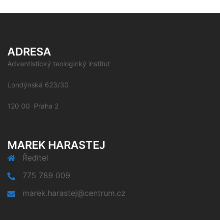
ADRESA
Adventistický teologický institut
Londýnská 623/30
120 00 Praha 2
MAREK HARASTEJ
Ředitel
775 789 009
marek.harastej@centrum.cz