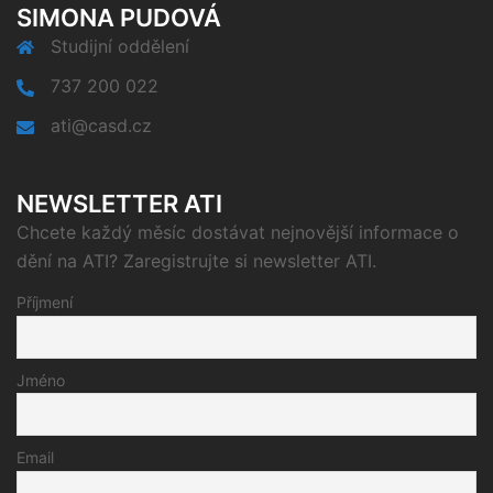
SIMONA PUDOVÁ
Studijní oddělení
737 200 022
ati@casd.cz
NEWSLETTER ATI
Chcete každý měsíc dostávat nejnovější informace o
dění na ATI? Zaregistrujte si newsletter ATI.
Příjmení
Jméno
Email