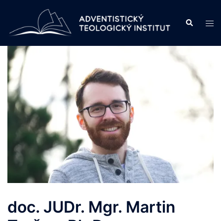
Skip
to
Search
Tog
content
men
doc. JUDr. Mgr. Martin