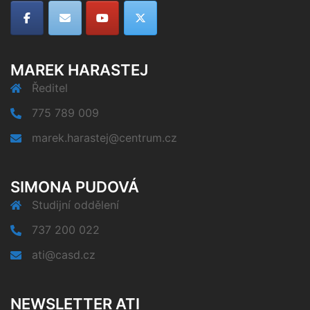
MAREK HARASTEJ
Ředitel
775 789 009
marek.harastej@centrum.cz
SIMONA PUDOVÁ
Studijní oddělení
737 200 022
ati@casd.cz
NEWSLETTER ATI