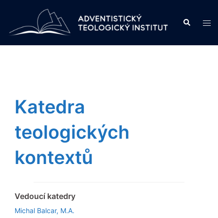
Skip
to
Search
Tog
content
men
Katedra
teologických
kontextů
Vedoucí katedry
Michal Balcar, M.A.