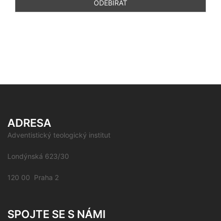
ADRESA
Adventistický teologický institut
Londýnská 623/30
120 00 Praha 2
SPOJTE SE S NÁMI