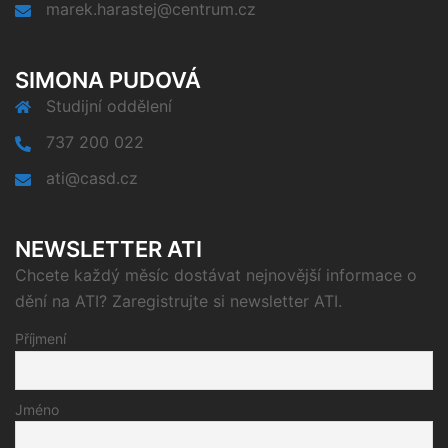
marek.harastej@centrum.cz
SIMONA PUDOVÁ
Studijní oddělení
737 200 022
ati@casd.cz
NEWSLETTER ATI
Chcete každý měsíc dostávat nejnovější informace o
dění na ATI? Zaregistrujte si newsletter ATI.
Příjmení
Jméno