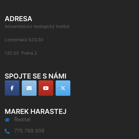
ADRESA
Adventistický teologický institut
Londýnská 623/30
120 00 Praha 2
SPOJTE SE S NÁMI
MAREK HARASTEJ
Ředitel
775 789 009