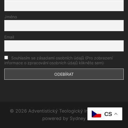
Jméno
Email
Souhlasím se zásadami osobních údajů (Pro zobrazení
informace o zpracování osobních údajů klikněte sem)
© 2026 Adventistický Teologický Institut. Proudly
CS
powered by
Sydney