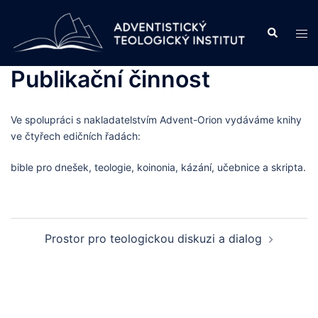
Skip
to
Search
Tog
content
men
Publikační činnost
Ve spolupráci s nakladatelstvím Advent-Orion vydáváme knihy
ve čtyřech edičních řadách:
bible pro dnešek, teologie, koinonia, kázání, učebnice a skripta.
Post
Prostor pro teologickou diskuzi a dialog
navigation