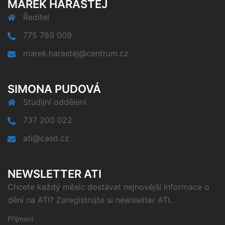
MAREK HARASTEJ
Ředitel
775 789 009
marek.harastej@centrum.cz
SIMONA PUDOVÁ
Studijní oddělení
737 200 022
ati@casd.cz
NEWSLETTER ATI
Chcete každý měsíc dostávat nejnovější informace o
dění na ATI? Zaregistrujte si newsletter ATI.
Příjmení