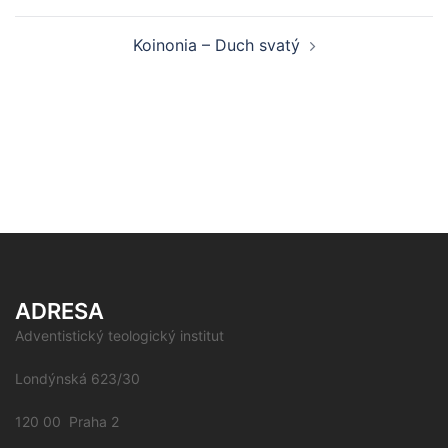
Koinonia – Duch svatý
ADRESA
Adventistický teologický institut
Londýnská 623/30
120 00 Praha 2