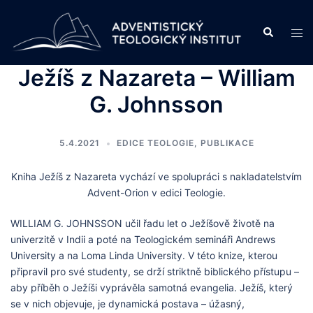
Skip
to
Search
Tog
content
men
Ježíš z Nazareta – William
G. Johnsson
5.4.2021
EDICE TEOLOGIE
,
PUBLIKACE
Kniha Ježíš z Nazareta vychází ve spolupráci s nakladatelstvím
Advent-Orion v edici Teologie.
WILLIAM G. JOHNSSON učil řadu let o Ježíšově životě na
univerzitě v Indii a poté na Teologickém semináři Andrews
University a na Loma Linda University. V této knize, kterou
připravil pro své studenty, se drží striktně biblického přístupu –
aby příběh o Ježíši vyprávěla samotná evangelia. Ježíš, který
se v nich objevuje, je dynamická postava – úžasný,