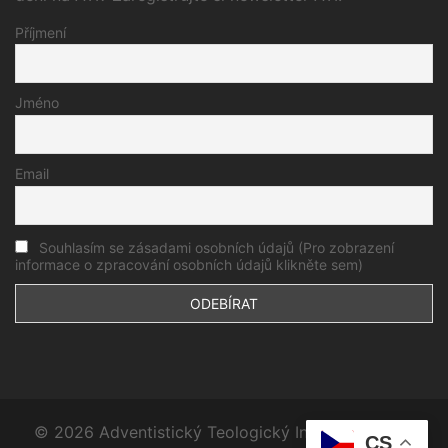
Příjmení
Jméno
Email
Souhlasím se zásadami osobních údajů (Pro zobrazení
informace o zpracování osobních údajů klikněte sem)
© 2026 Adventistický Teologický Institut. Proudly
CS