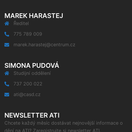
MAREK HARASTEJ
Ředitel
775 789 009
marek.harastej@centrum.cz
SIMONA PUDOVÁ
Studijní oddělení
737 200 022
ati@casd.cz
NEWSLETTER ATI
Chcete každý měsíc dostávat nejnovější informace o
dění na ATI? Zaregistrujte si newsletter ATI.