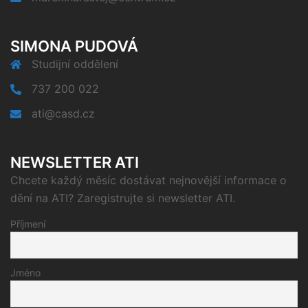
SIMONA PUDOVÁ
Studijní oddělení
737 200 022
ati@casd.cz
NEWSLETTER ATI
Chcete každý měsíc dostávat nejnovější informace o
dění na ATI? Zaregistrujte si newsletter ATI.
Příjmení
Jméno