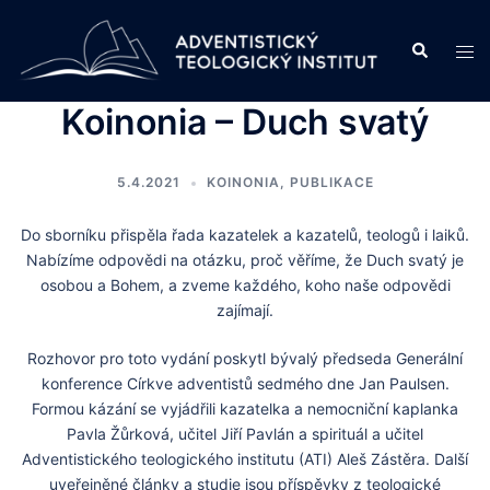
Skip
to
Search
Tog
content
men
Koinonia – Duch svatý
5.4.2021
KOINONIA
,
PUBLIKACE
Do sborníku přispěla řada kazatelek a kazatelů, teologů i laiků.
Nabízíme odpovědi na otázku, proč věříme, že Duch svatý je
osobou a Bohem, a zveme každého, koho naše odpovědi
zajímají.
Rozhovor pro toto vydání poskytl bývalý předseda Generální
konference Církve adventistů sedmého dne Jan Paulsen.
Formou kázání se vyjádřili kazatelka a nemocniční kaplanka
Pavla Žůrková, učitel Jiří Pavlán a spirituál a učitel
Adventistického teologického institutu (ATI) Aleš Zástěra. Další
uveřejněné články a studie jsou příspěvky z teologické