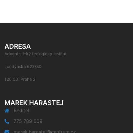
ADRESA
Adventistický teologický institut
Londýnská 623/30
120 00 Praha 2
MAREK HARASTEJ
Ředitel
775 789 009
marek.harastej@centrum.cz