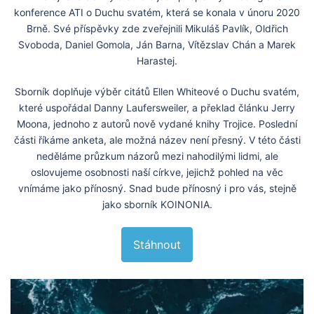
konference ATI o Duchu svatém, která se konala v únoru 2020
Brně. Své příspěvky zde zveřejnili Mikuláš Pavlík, Oldřich
Svoboda, Daniel Gomola, Ján Barna, Vítězslav Chán a Marek
Harastej.
Sborník doplňuje výběr citátů Ellen Whiteové o Duchu svatém,
které uspořádal Danny Laufersweiler, a překlad článku Jerry
Moona, jednoho z autorů nově vydané knihy Trojice. Poslední
části říkáme anketa, ale možná název není přesný. V této části
neděláme průzkum názorů mezi nahodilými lidmi, ale
oslovujeme osobnosti naší církve, jejichž pohled na věc
vnímáme jako přínosný. Snad bude přínosný i pro vás, stejně
jako sborník KOINONIA.
Stáhnout