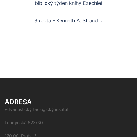
biblický týden knihy Ezechiel
Sobota – Kenneth A. Strand
ADRESA
Adventistický teologický institut
Londýnská 623/30
120 00 Praha 2