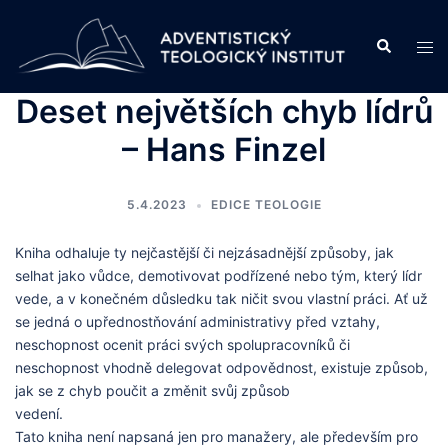
Skip
to
Search
Tog
content
men
Deset největších chyb lídrů
– Hans Finzel
5.4.2023
EDICE TEOLOGIE
Kniha odhaluje ty nejčastější či nejzásadnější způsoby, jak
selhat jako vůdce, demotivovat podřízené nebo tým, který lídr
vede, a v konečném důsledku tak ničit svou vlastní práci. Ať už
se jedná o upřednostňování administrativy před vztahy,
neschopnost ocenit práci svých spolupracovníků či
neschopnost vhodně delegovat odpovědnost, existuje způsob,
jak se z chyb poučit a změnit svůj způsob
vedení.
Tato kniha není napsaná jen pro manažery, ale především pro