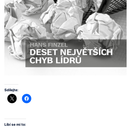
Sdílejte:
Líbí se mi to: