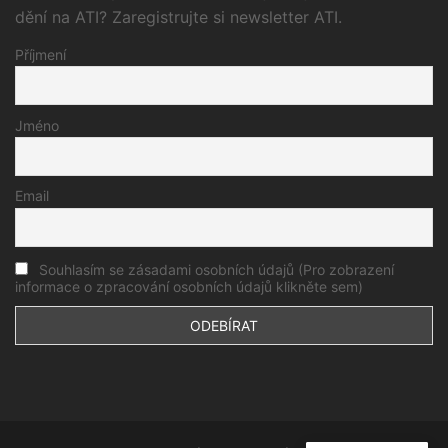
dění na ATI? Zaregistrujte si newsletter ATI.
Příjmení
Jméno
Email
Souhlasím se zásadami osobních údajů (Pro zobrazení
informace o zpracování osobních údajů klikněte sem)