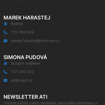
MAREK HARASTEJ
Ředitel
775 789 009
marek.harastej@centrum.cz
SIMONA PUDOVÁ
Studijní oddělení
737 200 022
ati@casd.cz
NEWSLETTER ATI
Chcete každý měsíc dostávat nejnovější informace o