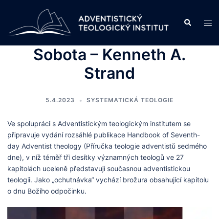
Skip
to
Search
Tog
content
men
Sobota – Kenneth A.
Strand
5.4.2023
SYSTEMATICKÁ TEOLOGIE
Ve spolupráci s Adventistickým teologickým institutem se
připravuje vydání rozsáhlé publikace Handbook of Seventh-
day Adventist theology (Příručka teologie adventistů sedmého
dne), v níž téměř tři desítky významných teologů ve 27
kapitolách uceleně představují současnou adventistickou
teologii. Jako „ochutnávka“ vychází brožura obsahující kapitolu
o dnu Božího odpočinku.