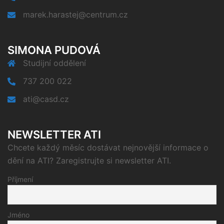
marek.harastej@centrum.cz
SIMONA PUDOVÁ
Studijní oddělení
737 200 022
ati@casd.cz
NEWSLETTER ATI
Chcete každý měsíc dostávat nejnovější informace o
dění na ATI? Zaregistrujte si newsletter ATI.
Příjmení
Jméno