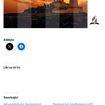
Sdílejte:
Líbí se mi to:
Související
Adventistický teologický
Teologická konference ATI