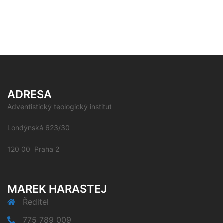
ADRESA
Adventistický teologický institut
Londýnská 623/30
120 00 Praha 2
MAREK HARASTEJ
Ředitel
775 789 009