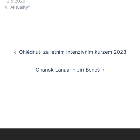
12.5.2026
V „Aktuality“
Post
Ohlédnutí za letním intenzivním kurzem 2023
navigation
Chanok Lanaar – Jiří Beneš