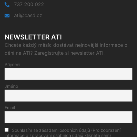
737 200 022
ati@casd.cz
NEWSLETTER ATI
Chcete každý měsíc dostávat nejnovější informace o
dění na ATI? Zaregistrujte si newsletter ATI.
Příjmení
Jméno
Email
Souhlasím se zásadami osobních údajů (Pro zobrazení
informace o zpracování osobních údajů klikněte sem)