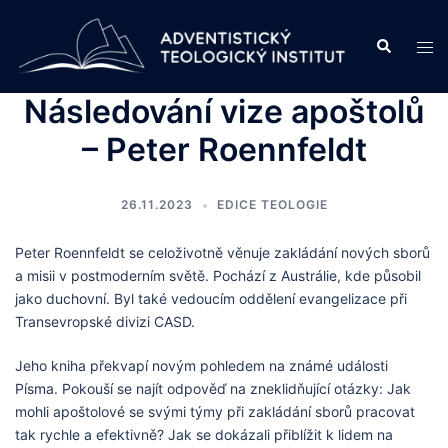
Skip
to
Search
Tog
content
men
Následování vize apoštolů
– Peter Roennfeldt
26.11.2023
EDICE TEOLOGIE
Peter Roennfeldt se celoživotně věnuje zakládání nových sborů
a misii v postmoderním světě. Pochází z Austrálie, kde působil
jako duchovní. Byl také vedoucím oddělení evangelizace při
Transevropské divizi CASD.
Jeho kniha překvapí novým pohledem na známé události
Písma. Pokouší se najít odpověď na zneklidňující otázky: Jak
mohli apoštolové se svými týmy při zakládání sborů pracovat
tak rychle a efektivně? Jak se dokázali přiblížit k lidem na