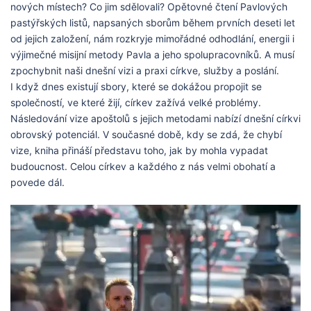
nových místech? Co jim sdělovali? Opětovné čtení Pavlových
pastýřských listů, napsaných sborům během prvních deseti let
od jejich založení, nám rozkryje mimořádné odhodlání, energii i
výjimečné misijní metody Pavla a jeho spolupracovníků. A musí
zpochybnit naši dnešní vizi a praxi církve, služby a poslání.
I když dnes existují sbory, které se dokážou propojit se
společností, ve které žijí, církev zažívá velké problémy.
Následování vize apoštolů s jejich metodami nabízí dnešní církvi
obrovský potenciál. V současné době, kdy se zdá, že chybí
vize, kniha přináší představu toho, jak by mohla vypadat
budoucnost. Celou církev a každého z nás velmi obohatí a
povede dál.