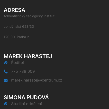
ADRESA
Adventistický teologický institut
Londýnská 623/30
120 00 Praha 2
MAREK HARASTEJ
Ředitel
775 789 009
marek.harastej@centrum.cz
SIMONA PUDOVÁ
Studijní oddělení