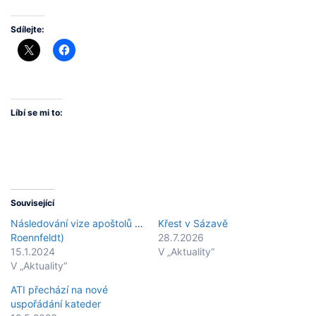
Sdílejte:
Líbí se mi to:
Související
Následování vize apoštolů (Peter
Křest v Sázavě
Roennfeldt)
28.7.2026
15.1.2024
V „Aktuality“
V „Aktuality“
ATI přechází na nové
uspořádání kateder