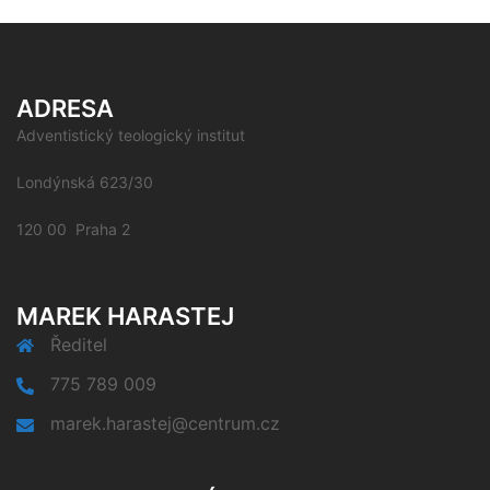
ADRESA
Adventistický teologický institut
Londýnská 623/30
120 00 Praha 2
MAREK HARASTEJ
Ředitel
775 789 009
marek.harastej@centrum.cz