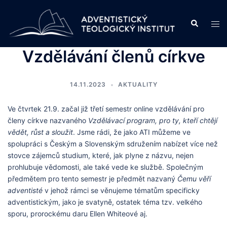
Skip
to
Search
Tog
content
men
Vzdělávání členů církve
14.11.2023
AKTUALITY
Ve čtvrtek 21.9. začal již třetí semestr online vzdělávání pro
členy církve nazvaného
Vzdělávací program, pro ty, kteří chtějí
vědět, růst a sloužit
. Jsme rádi, že jako ATI můžeme ve
spolupráci s Českým a Slovenským sdružením nabízet více než
stovce zájemců studium, které, jak plyne z názvu, nejen
prohlubuje vědomosti, ale také vede ke službě. Společným
předmětem pro tento semestr je předmět nazvaný
Čemu věří
adventisté
v jehož rámci se věnujeme tématům specificky
adventistickým, jako je svatyně, ostatek téma tzv. velkého
sporu, prorockému daru Ellen Whiteové aj.