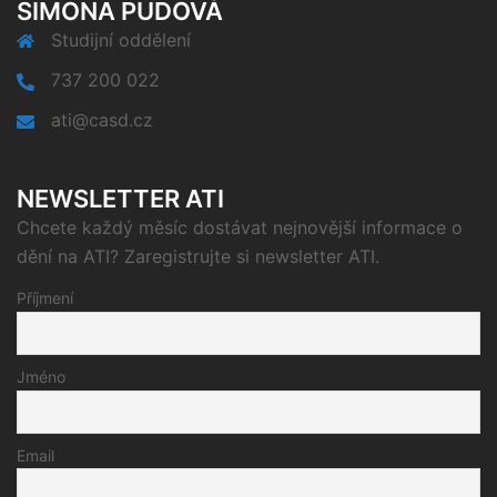
SIMONA PUDOVÁ
Studijní oddělení
737 200 022
ati@casd.cz
NEWSLETTER ATI
Chcete každý měsíc dostávat nejnovější informace o
dění na ATI? Zaregistrujte si newsletter ATI.
Příjmení
Jméno
Email