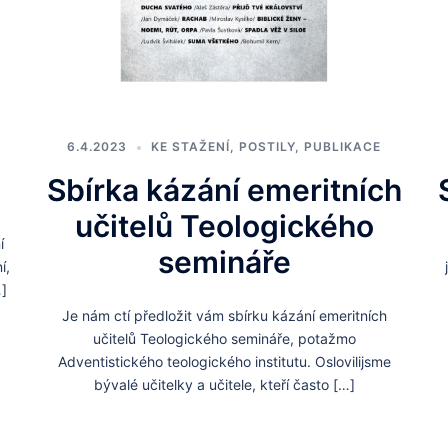
6.4.2023
KE STAŽENÍ
,
POSTILY
,
PUBLIKACE
Sbírka kázání emeritních
učitelů Teologického
í
semináře
í,
]
Je nám ctí předložit vám sbírku kázání emeritních
učitelů Teologického semináře, potažmo
Adventistického teologického institutu. Oslovilijsme
bývalé učitelky a učitele, kteří často […]