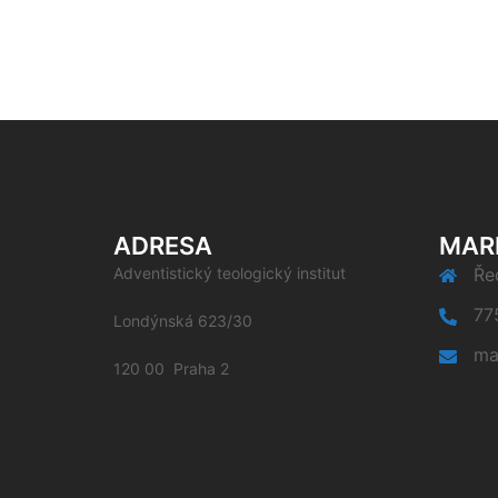
ADRESA
MAR
Adventistický teologický institut
Řed
77
Londýnská 623/30
ma
120 00 Praha 2