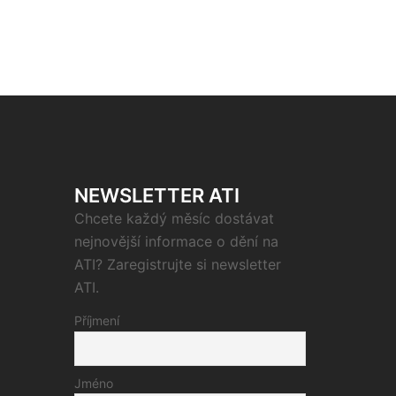
NEWSLETTER ATI
Chcete každý měsíc dostávat
nejnovější informace o dění na
ATI? Zaregistrujte si newsletter
ATI.
Příjmení
Jméno