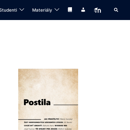
Search
Knihovna
IS
Moodle
Studenti
Materiály