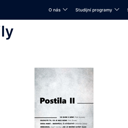
O nás
Studijní programy
ly