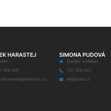
EK HARASTEJ
SIMONA PUDOVÁ
itel
Studijní oddělení
5 789 009
737 200 022
rek.harastej@centrum.cz
ati@casd.cz