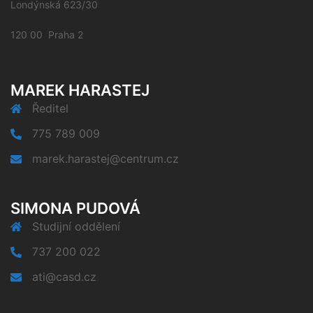
Londýnská 623/30
120 00 Praha 2
MAREK HARASTEJ
Ředitel
775 789 009
marek.harastej@centrum.cz
SIMONA PUDOVÁ
Studijní oddělení
737 200 022
ati@casd.cz