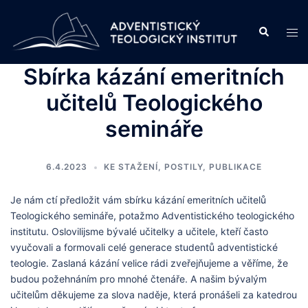
Skip
to
Search
Tog
content
men
Sbírka kázání emeritních
učitelů Teologického
semináře
6.4.2023
KE STAŽENÍ
,
POSTILY
,
PUBLIKACE
Je nám ctí předložit vám sbírku kázání emeritních učitelů
Teologického semináře, potažmo Adventistického teologického
institutu. Oslovilijsme bývalé učitelky a učitele, kteří často
vyučovali a formovali celé generace studentů adventistické
teologie. Zaslaná kázání velice rádi zveřejňujeme a věříme, že
budou požehnáním pro mnohé čtenáře. A našim bývalým
učitelům děkujeme za slova naděje, která pronášeli za katedrou