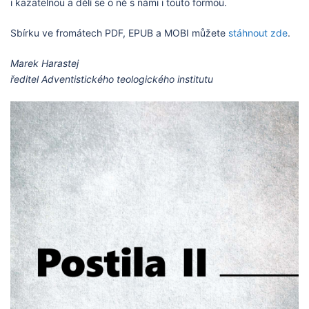
i kazatelnou a dělí se o ně s námi i touto formou.
Sbírku ve fromátech PDF, EPUB a MOBI můžete
stáhnout zde
.
Marek Harastej
ředitel Adventistického teologického institutu