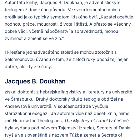
Autor této knihy, Jacques B. Doukhan, je adventistickým
teologem židovského původu. Ve svém komentáři vnímá
protiklad jako typický symptom lidského bytí. „Kazatel oceňuje
hodnotu práce, moudrosti, života i štěstí. A přesto se všechny
dobré věci, včetně náboženství a spravedlnosti, mohou
zvrhnout a změnit se ve zlo.“
I křesťané jednadvacátého století se mohou ztotožnit s
Šalomounovou úvahou o tom, že z Boží ruky pocházejí nejen
dobré, ale i ty zlé časy.
Jacques B. Doukhan
získal doktorát z hebrejské lingvistiky a literatury na univerzitě
ve Štrasburku. Druhý doktorský titul z teologie obdržel na
Andrewsově univerzitě. V současnosti zde vyučuje
starozákonní exegezi. Je autorem více než deseti knih, mimo
jiné Hebrew for Theologians,
The Mystery of Izrael
(v češtině
byla vydána pod názvem Tajemství Izraele), Secrets of Daniel
(vyšla ve slovenštině s názvem Túžba zeme) a Secrets of