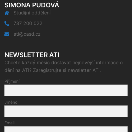
SIMONA PUDOVÁ
Studijní oddělení
737 200 022
ati@casd.cz
NEWSLETTER ATI
Chcete každý měsíc dostávat nejnovější informace o
dění na ATI? Zaregistrujte si newsletter ATI.
Příjmení
Jméno
Email