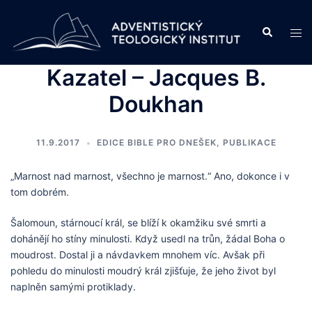
Skip
to
Search
Tog
content
men
Kazatel – Jacques B.
Doukhan
11.9.2017
EDICE BIBLE PRO DNEŠEK
,
PUBLIKACE
„Marnost nad marnost, všechno je marnost.“ Ano, dokonce i v
tom dobrém.
Šalomoun, stárnoucí král, se blíží k okamžiku své smrti a
dohánějí ho stíny minulosti. Když usedl na trůn, žádal Boha o
moudrost. Dostal ji a návdavkem mnohem víc. Avšak při
pohledu do minulosti moudrý král zjišťuje, že jeho život byl
naplněn samými protiklady.