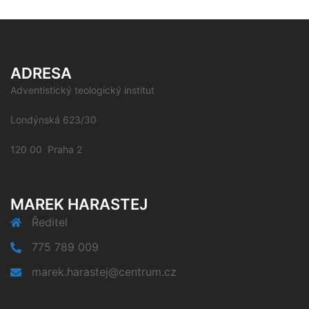
ADRESA
Adventistický teologický institut
Londýnská 623/30
120 00 Praha 2
MAREK HARASTEJ
Ředitel
775 789 009
marek.harastej@centrum.cz