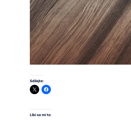
Sdílejte:
Líbí se mi to: