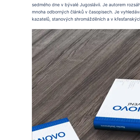
sedmého dne v bývalé Jugoslávii. Je autorem rozsáh
mnoha odborných článků v časopisech. Je vyhledávan
kazatelů, stanových shromážděních a v křesťanskýc