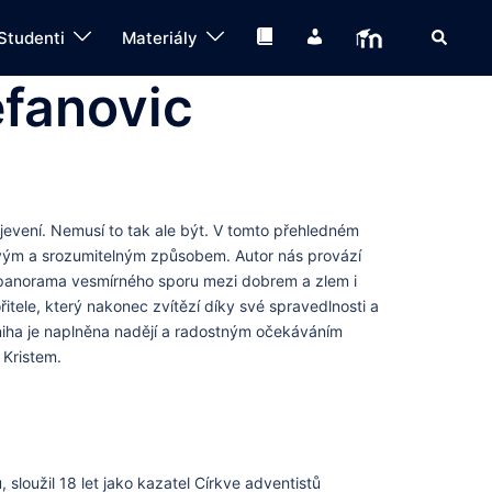
Search
Knihovna
IS
Moodle
Studenti
Materiály
efanovic
Zjevení. Nemusí to tak ale být. V tomto přehledném
tivým a srozumitelným způsobem. Autor nás provází
sné panorama vesmírného sporu mezi dobrem a zlem i
itele, který nakonec zvítězí díky své spravedlnosti a
. Kniha je naplněna nadějí a radostným očekáváním
 Kristem.
loužil 18 let jako kazatel Církve adventistů