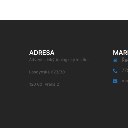
ADRESA
MAR
Adventistický teologický institut
Řed
77
Londýnská 623/30
ma
120 00 Praha 2