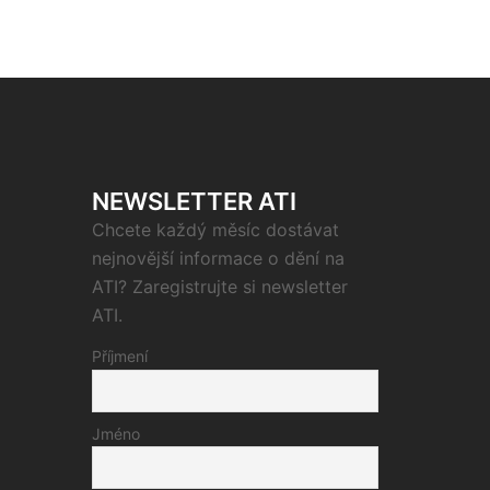
NEWSLETTER ATI
Chcete každý měsíc dostávat
nejnovější informace o dění na
ATI? Zaregistrujte si newsletter
ATI.
Příjmení
Jméno