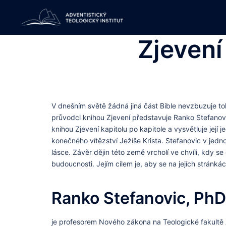
Skip
to
content
Zjevení
V dnešním světě žádná jiná část Bible nevzbuzuje to
průvodci knihou Zjevení představuje Ranko Stefanovi
knihou Zjevení kapitolu po kapitole a vysvětluje jej
konečného vítězství Ježíše Krista. Stefanovic v jedn
lásce. Závěr dějin této země vrcholí ve chvíli, kdy s
budoucnosti. Jejím cílem je, aby se na jejích stránk
Ranko Stefanovic, PhD
je profesorem Nového zákona na Teologické fakultě A