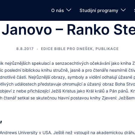
O nás
Studijní programy
 Janovo – Ranko St
8.8.2017
EDICE BIBLE PRO DNEŠEK
,
PUBLIKACE
lik nejrůznějších spekulací a senzacechtivých očekávání jako kniha 
c poslední biblickou knihu stručně, jasně a pro čtenáře nesmírně č
í jednotlivé části. Nejrůznější obrazy, symboly a vidění odhalují úža
otlivých událostech představuje ohromující a úžasný obraz Boha Stvoř
e objeví z nebe přicházející Ježíš Kristus jako Král králů a Pán pánů
ách čtenář setkal se skutečnou hlavní postavou knihy Zjevení: Ježíšem
,
ndrews University v USA. Ještě než vstoupil na akademickou dráhu, s