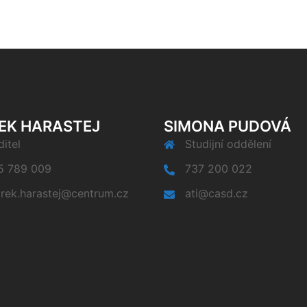
EK HARASTEJ
SIMONA PUDOVÁ
itel
Studijní oddělení
5 789 009
737 200 022
rek.harastej@centrum.cz
ati@casd.cz