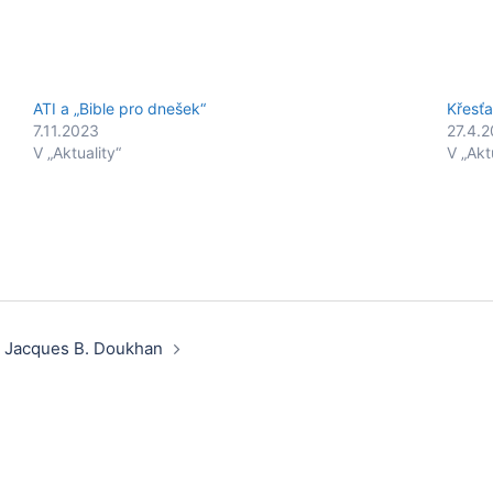
ATI a „Bible pro dnešek“
Křesťa
7.11.2023
27.4.
V „Aktuality“
V „Akt
– Jacques B. Doukhan