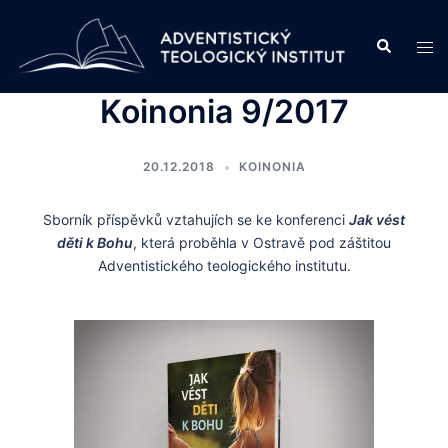
Skip
to
Search
Tog
content
men
Koinonia 9/2017
20.12.2018
KOINONIA
Sborník příspěvků vztahujích se ke konferenci
Jak vést
děti k Bohu
, která proběhla v Ostravě pod záštitou
Adventistického teologického institutu.