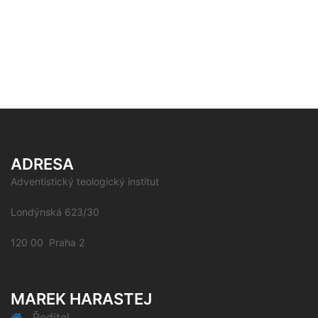
ADRESA
Adventistický teologický institut
Londýnská 623/30
120 00 Praha 2
MAREK HARASTEJ
Ředitel