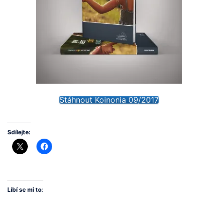
Stáhnout Koinonia 09/2017
Sdílejte:
Líbí se mi to: