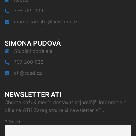
775 789 009
marek.harastej@centrum.cz
SIMONA PUDOVÁ
Studijní oddělení
737 200 022
ati@casd.cz
NEWSLETTER ATI
Chcete každý měsíc dostávat nejnovější informace o
dění na ATI? Zaregistrujte si newsletter ATI.
Příjmení