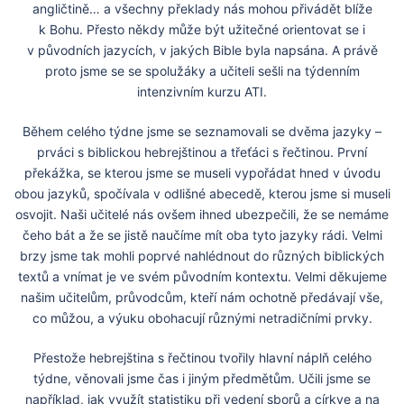
angličtině… a všechny překlady nás mohou přivádět blíže
k Bohu. Přesto někdy může být užitečné orientovat se i
v původních jazycích, v jakých Bible byla napsána. A právě
proto jsme se se spolužáky a učiteli sešli na týdenním
intenzivním kurzu ATI.
Během celého týdne jsme se seznamovali se dvěma jazyky –
prváci s biblickou hebrejštinou a třeťáci s řečtinou. První
překážka, se kterou jsme se museli vypořádat hned v úvodu
obou jazyků, spočívala v odlišné abecedě, kterou jsme si museli
osvojit. Naši učitelé nás ovšem ihned ubezpečili, že se nemáme
čeho bát a že se jistě naučíme mít oba tyto jazyky rádi. Velmi
brzy jsme tak mohli poprvé nahlédnout do různých biblických
textů a vnímat je ve svém původním kontextu. Velmi děkujeme
našim učitelům, průvodcům, kteří nám ochotně předávají vše,
co můžou, a výuku obohacují různými netradičními prvky.
Přestože hebrejština s řečtinou tvořily hlavní náplň celého
týdne, věnovali jsme čas i jiným předmětům. Učili jsme se
například, jak využít statistiku při vedení sborů a církve a na