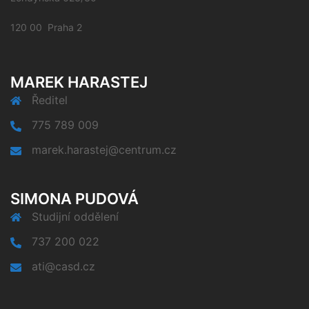
120 00 Praha 2
MAREK HARASTEJ
Ředitel
775 789 009
marek.harastej@centrum.cz
SIMONA PUDOVÁ
Studijní oddělení
737 200 022
ati@casd.cz