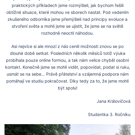
praktických příkladech jsme rozmýšleli, jak bychom řešili
obtížné situace, které mohou ve sborech nastat. Pod vedením
zkušeného odborníka jsme přemýšleli nad principy evoluce a
stvoření světa a mohli jsme se ujistit, že jsme se na světě
rozhodně neoctli náhodou.
Asi nejvíce si ale mnozí z nás cenili možnosti znovu se po
dlouhé době setkat. Posledních několik měsíců totiž výuka
probíhala pouze online formou, a tak nám velice chyběl osobní
kontakt. Konečně jsme se mohli vidět, popovídat, podat si ruku,
usmát se na sebe… Právě přátelství a vzájemná podpora nám
pomáhají ve studiu pokračovat. Díky tedy za to, že jsme mohli
být spolu!
Jana Královičová
Studentka 3. Ročníku