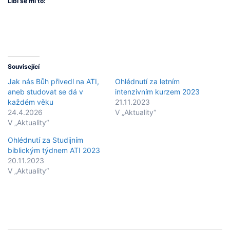
Líbí se mi to:
Související
Jak nás Bůh přivedl na ATI,
Ohlédnutí za letním
aneb studovat se dá v
intenzivním kurzem 2023
každém věku
21.11.2023
24.4.2026
V „Aktuality“
V „Aktuality“
Ohlédnutí za Studijním
biblickým týdnem ATI 2023
20.11.2023
V „Aktuality“