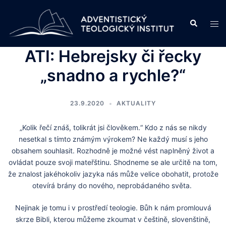
Skip
to
Search
Tog
content
men
ATI: Hebrejsky či řecky
„snadno a rychle?“
23.9.2020
AKTUALITY
„Kolik řečí znáš, tolikrát jsi člověkem.“ Kdo z nás se nikdy
nesetkal s tímto známým výrokem? Ne každý musí s jeho
obsahem souhlasit. Rozhodně je možné vést naplněný život a
ovládat pouze svoji mateřštinu. Shodneme se ale určitě na tom,
že znalost jakéhokoliv jazyka nás může velice obohatit, protože
otevírá brány do nového, neprobádaného světa.
Nejinak je tomu i v prostředí teologie. Bůh k nám promlouvá
skrze Bibli, kterou můžeme zkoumat v češtině, slovenštině,