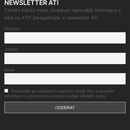
NEWSLETTER ATI
Chcete každý měsíc dostávat nejnovější informace o
dění na ATI? Zaregistrujte si newsletter ATI.
Příjmení
Jméno
Email
Souhlasím se zásadami osobních údajů (Pro zobrazení
informace o zpracování osobních údajů klikněte sem)