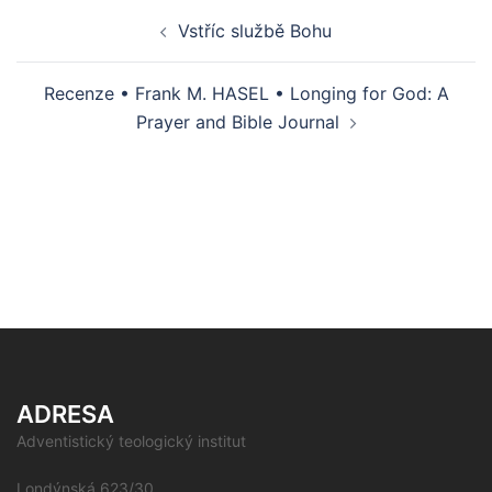
Post
Vstříc službě Bohu
navigation
Recenze • Frank M. HASEL • Longing for God: A
Prayer and Bible Journal
ADRESA
Adventistický teologický institut
Londýnská 623/30