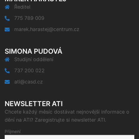
Ředitel
775 789 009
marek.harastej@centrum.cz
SIMONA PUDOVÁ
Studijní oddělení
737 200 022
ati@casd.cz
NEWSLETTER ATI
Chcete každý měsíc dostávat nejnovější informace o
dění na ATI? Zaregistrujte si newsletter ATI.
Příjmení