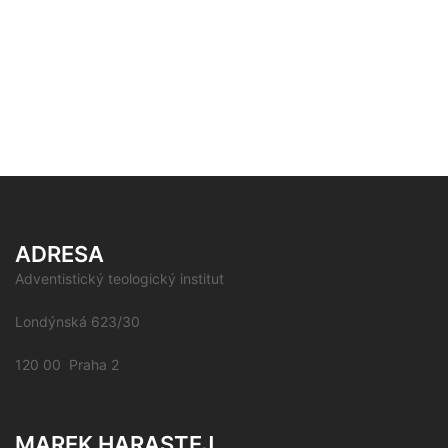
ADRESA
Adventistický teologický institut
Londýnská 623/30
120 00 Praha 2
MAREK HARASTEJ