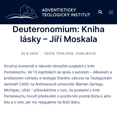
Skip
to
Search
Tog
content
men
Deuteronomium: Kniha
lásky – Jiří Moskala
20.8.2022
EDICE TEOLOGIE
,
PUBLIKACE
Stručný komentář k hlavním tématům poslední z knih
Pentateuchu. Ve 13 kapitolách se spolu s autorem – děkanem a
profesorem výkladu a teologie Starého zákona na Teologickém
semináři CASD na Andrewsově univerzitě (Berrien Springs,
Michigan, USA) – přesvědčíme o tom, že poslední z knih
Pentateuchu hovoří především o pozitivním postoji Boha k jeho
lidu a o tom, jak my reagujeme na Boží lásku.