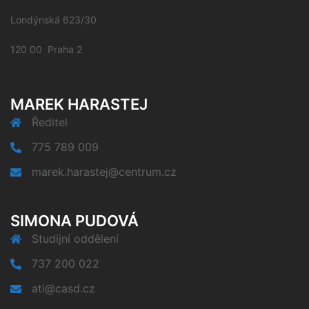
Londýnská 623/30
120 00 Praha 2
MAREK HARASTEJ
Ředitel
775 789 009
marek.harastej@centrum.cz
SIMONA PUDOVÁ
Studijní oddělení
737 200 022
ati@casd.cz