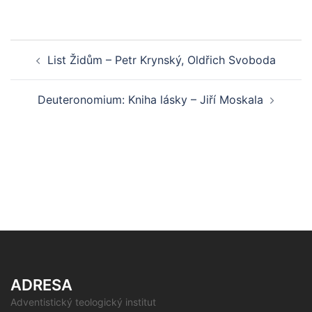
Post
List Židům – Petr Krynský, Oldřich Svoboda
navigation
Deuteronomium: Kniha lásky – Jiří Moskala
ADRESA
Adventistický teologický institut