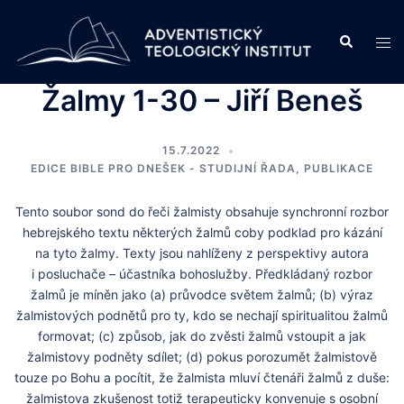
Skip
to
Search
Tog
content
men
Žalmy 1-30 – Jiří Beneš
15.7.2022
EDICE BIBLE PRO DNEŠEK - STUDIJNÍ ŘADA
,
PUBLIKACE
Tento soubor sond do řeči žalmisty obsahuje synchronní rozbor
hebrejského textu některých žalmů coby podklad pro kázání
na tyto žalmy. Texty jsou nahlíženy z perspektivy autora
i posluchače – účastníka bohoslužby. Předkládaný rozbor
žalmů je míněn jako (a) průvodce světem žalmů; (b) výraz
žalmistových podnětů pro ty, kdo se nechají spiritualitou žalmů
formovat; (c) způsob, jak do zvěsti žalmů vstoupit a jak
žalmistovy podněty sdílet; (d) pokus porozumět žalmistově
touze po Bohu a pocítit, že žalmista mluví čtenáři žalmů z duše:
žalmistova zkušenost totiž terapeuticky konvenuje s osobní