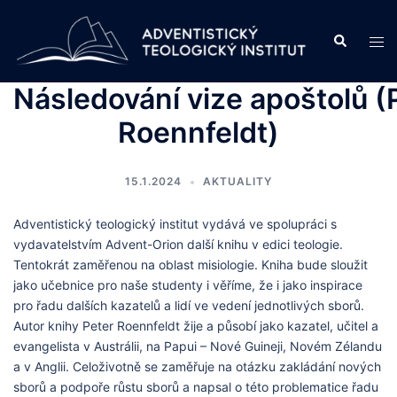
Skip
to
Search
Tog
content
men
Následování vize apoštolů (
Roennfeldt)
15.1.2024
AKTUALITY
Adventistický teologický institut vydává ve spolupráci s
vydavatelstvím Advent-Orion další knihu v edici teologie.
Tentokrát zaměřenou na oblast misiologie. Kniha bude sloužit
jako učebnice pro naše studenty i věříme, že i jako inspirace
pro řadu dalších kazatelů a lidí ve vedení jednotlivých sborů.
Autor knihy Peter Roennfeldt žije a působí jako kazatel, učitel a
evangelista v Austrálii, na Papui – Nové Guineji, Novém Zélandu
a v Anglii. Celoživotně se zaměřuje na otázku zakládání nových
sborů a podpoře růstu sborů a napsal o této problematice řadu