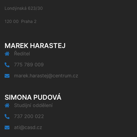
Londýnská 623/30
120 00 Praha 2
MAREK HARASTEJ
Ředitel
775 789 009
marek.harastej@centrum.cz
SIMONA PUDOVÁ
Studijní oddělení
737 200 022
ati@casd.cz