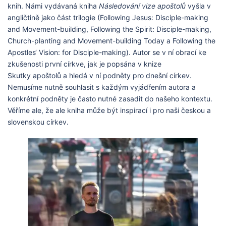
knih. Námi vydávaná kniha
Následování vize apoštolů
vyšla v
angličtině jako část trilogie (Following Jesus: Disciple-making
and Movement-building, Following the Spirit: Disciple-making,
Church-planting and Movement-building Today a Following the
Apostles‘ Vision: for Disciple-making). Autor se v ní obrací ke
zkušenosti první církve, jak je popsána v knize
Skutky apoštolů a hledá v ní podněty pro dnešní církev.
Nemusíme nutně souhlasit s každým vyjádřením autora a
konkrétní podněty je často nutné zasadit do našeho kontextu.
Věříme ale, že ale kniha může být inspirací i pro naši českou a
slovenskou církev.