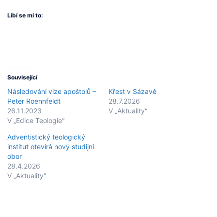
Líbí se mi to:
Související
Následování vize apoštolů –
Křest v Sázavě
Peter Roennfeldt
28.7.2026
26.11.2023
V „Aktuality“
V „Edice Teologie“
Adventistický teologický
institut otevírá nový studijní
obor
28.4.2026
V „Aktuality“