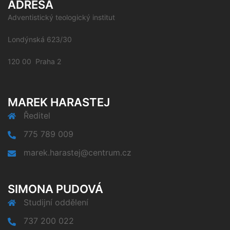
ADRESA
Adventistický teologický institut
Londýnská 623/30
120 00 Praha 2
MAREK HARASTEJ
Ředitel
775 789 009
marek.harastej@centrum.cz
SIMONA PUDOVÁ
Studijní oddělení
737 200 022