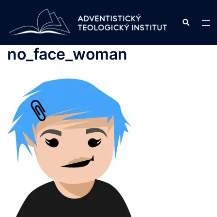
Skip
to
Search
Tog
content
men
no_face_woman