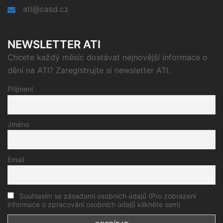
ati@casd.cz
NEWSLETTER ATI
Chcete každý měsíc dostávat nejnovější informace o
dění na ATI? Zaregistrujte si newsletter ATI.
Příjmení
Jméno
Email
Souhlasím se zásadami osobních údajů (Pro zobrazení
informace o zpracování osobních údajů klikněte sem)