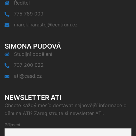
Ředitel
775 789 009
marek.harastej@centrum.cz
SIMONA PUDOVÁ
Studijní oddělení
737 200 022
ati@casd.cz
NEWSLETTER ATI
Chcete každý měsíc dostávat nejnovější informace o
dění na ATI? Zaregistrujte si newsletter ATI.
Příjmení