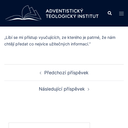
Skip
to
Search
Tog
content
men
„Líbí se mi přístup vyučujících, ze kterého je patrné, že nám
chtějí předat co nejvíce užitečných informací.“
Post
Předchozí příspěvek
navigation
Následující příspěvek
Vyhledávání