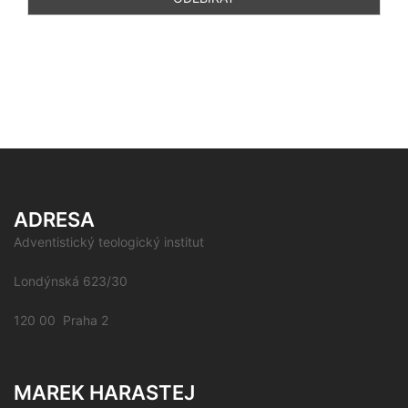
ADRESA
Adventistický teologický institut
Londýnská 623/30
120 00 Praha 2
MAREK HARASTEJ