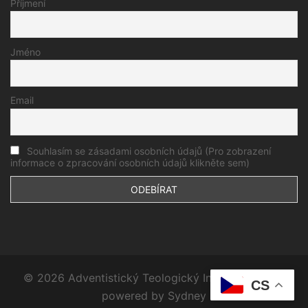
Příjmení
Jméno
Email
Souhlasím se zásadami osobních údajů (Pro zobrazení
informace o zpracování osobních údajů klikněte sem)
© 2026 Adventistický Teologický Institut. Proudly
CS
powered by
Sydney