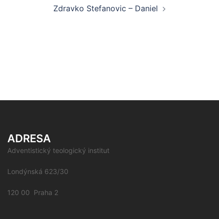
Zdravko Stefanovic – Daniel
ADRESA
Adventistický teologický institut
Londýnská 623/30
120 00 Praha 2