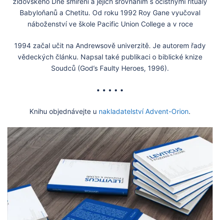
židovského Dne smíření a jejich srovnáním s očistnými rituály
Babyloňanů a Chetitu. Od roku 1992 Roy Gane vyučoval
náboženství ve škole Pacific Union College a v roce
1994 začal učit na Andrewsově univerzitě. Je autorem řady
vědeckých článku. Napsal také publikaci o biblické knize
Soudců (God’s Faulty Heroes, 1996).
• • • • •
Knihu objednávejte u
nakladatelství Advent-Orion
.