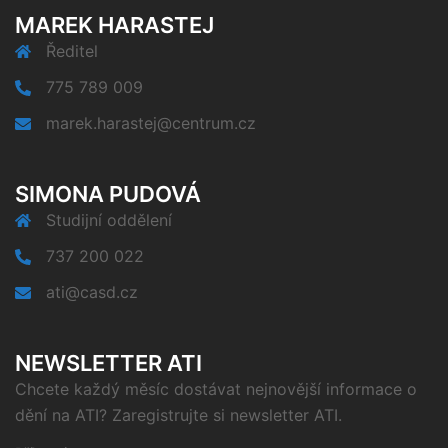
MAREK HARASTEJ
Ředitel
775 789 009
marek.harastej@centrum.cz
SIMONA PUDOVÁ
Studijní oddělení
737 200 022
ati@casd.cz
NEWSLETTER ATI
Chcete každý měsíc dostávat nejnovější informace o
dění na ATI? Zaregistrujte si newsletter ATI.