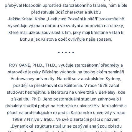
přebýval Hospodin uprostřed starozákonního Izraele, nám Bible
představuje Boží charakter a službu
Ježíše Krista. Kniha „Leviticus: Pozvání k oltáři“ srozumitelně
vysvětluje význam obřadu ve svatyni a odpovídá na otázky,
které mají úzkou souvislost s tím, jaký mají křestané vztah k
Bohu a jak Kristova oběť ovlivňuje naše spasení.
• • • • •
ROY GANE, PH.D., TH.D., vyučuje starozákonní předměty a
starověké jazyky Blízkého východu na teologickém semináři
Andrewsovy univerzity. Narodil se v australském Sydney,
později se přestěhoval do Kalifornie. V roce 1979 začal
studovat hebrejštinu a literaturu na univerzitě v Berkeley, kde
získal titul Ph.D. Jeho postgraduální studium zahrnovalo i
dvouletý studijní pobyt na Hebrejské univerzitě v Jeruzalémě a
účast na archeologické expedici Kalifornské univerzity v roce
1989 v Ninive v Iráku. Ve své dizertační práci s názvem
„Dynamická struktura rituálu“ se zabýval analýzou obřadu