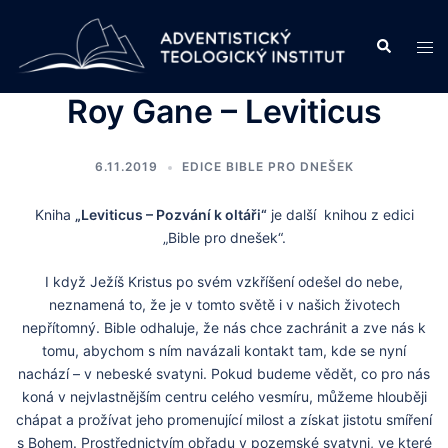
Skip
to
Search
Tog
content
men
Roy Gane – Leviticus
6.11.2019
EDICE BIBLE PRO DNEŠEK
Kniha
„Leviticus – Pozvání k oltáři“
je další knihou z edici
„Bible pro dnešek“.
I když Ježíš Kristus po svém vzkříšení odešel do nebe,
neznamená to, že je v tomto světě i v našich životech
nepřítomný. Bible odhaluje, že nás chce zachránit a zve nás k
tomu, abychom s ním navázali kontakt tam, kde se nyní
nachází – v nebeské svatyni. Pokud budeme vědět, co pro nás
koná v nejvlastnějším centru celého vesmíru, můžeme hlouběji
chápat a prožívat jeho promenující milost a získat jistotu smíření
s Bohem. Prostřednictvím obřadu v pozemské svatyni, ve které