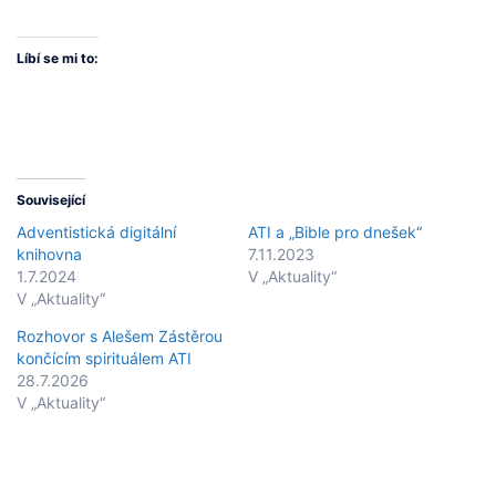
Líbí se mi to:
Související
Adventistická digitální
ATI a „Bible pro dnešek“
knihovna
7.11.2023
1.7.2024
V „Aktuality“
V „Aktuality“
Rozhovor s Alešem Zástěrou
končícím spirituálem ATI
28.7.2026
V „Aktuality“