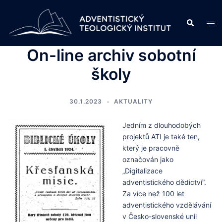
Skip
to
Search
Tog
content
men
On-line archiv sobotní
školy
30.1.2023
AKTUALITY
Jedním z dlouhodobých
projektů ATI je také ten,
který je pracovně
označován jako
„Digitalizace
adventistického dědictví“.
Za více než 100 let
adventistického vzdělávání
v Česko-slovenské unii