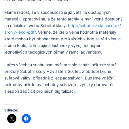
Máme radost, že v současnosti je již většina dostupných
materiálů zpracována, a že tento archiv je nyní volně dostupný
na oficiálním webu Sobotní školy:
http://sobotniskola.casd.cz/
archiv-lekci-pdf/
. Věříme, že jde o velmi hodnotné materiály,
které mohou být obohacením pro každého, kdo se rád věnuje
studiu Bible, či ho zajímá historický vývoj pochopení
jednotlivých teologických témat v rámci adventismu.
I přes všechnu snahu nám ovšem stále schází některé starší
brožury Sobotní školy – zvláště z 20. let, z období Druhé
světové války, případně z let padesátých. Budeme vděční,
pokud by někdo byl ochotný scházející výtisky darovat či
alespoň zapůjčit pro jejich digitalizaci.
Sdílejte: