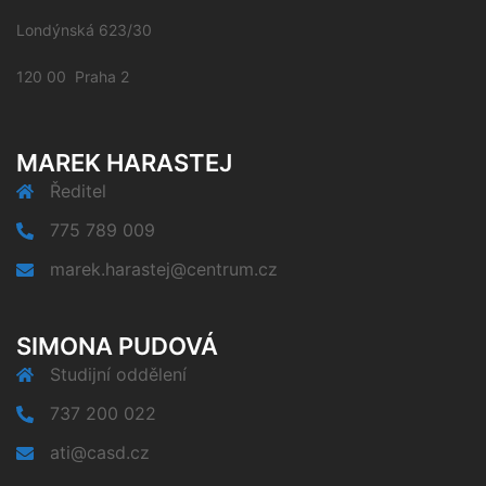
Londýnská 623/30
120 00 Praha 2
MAREK HARASTEJ
Ředitel
775 789 009
marek.harastej@centrum.cz
SIMONA PUDOVÁ
Studijní oddělení
737 200 022
ati@casd.cz