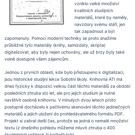
vzniklo velké množství
kvalitních studijních
materiálů, které by neměly,
navzdory svému stáří, jen
tak zapadnout a být
zapomenuty. Pomocí moderní techniky se proto snažíme
průběžně tyto materiály (knihy, samizdaty, skripta)
digitalizovat, aby byly nejen uchovány, ale už brzy byly také
volně dostupné všem zájemcům.
Jednou z prvních oblastí, kde bylo přistoupeno k digitalizaci,
jsou historické studijní lekce Sobotní školy. Knihovna ATI má
dnes fyzicky k dispozici velkou část těchto materiálů za období
posledních zhruba sto let, ale pro jejich studium je nutné
navštívit osobně knihovnu. V minulých dvou letech proto
postupně docházelo k pečlivému skenování těchto jedinečných
materiálů a jejich uložení do prohledávatelného formátu PDF.
Projekt si zabral delší čas, protože se jedná o nemalé množství
textu (z dnešního pohledu můžeme mluvit zhruba o 400
čtvrtletních sešitech či knižečkách).