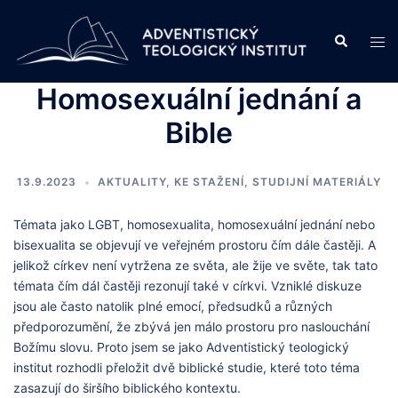
Skip
to
Search
Tog
content
men
Homosexuální jednání a
Bible
13.9.2023
AKTUALITY
,
KE STAŽENÍ
,
STUDIJNÍ MATERIÁLY
Témata jako LGBT, homosexualita, homosexuální jednání nebo
bisexualita se objevují ve veřejném prostoru čím dále častěji. A
jelikož církev není vytržena ze světa, ale žije ve světe, tak tato
témata čím dál častěji rezonují také v církvi. Vzniklé diskuze
jsou ale často natolik plné emocí, předsudků a různých
předporozumění, že zbývá jen málo prostoru pro naslouchání
Božímu slovu. Proto jsem se jako Adventistický teologický
institut rozhodli přeložit dvě biblické studie, které toto téma
zasazují do širšího biblického kontextu.