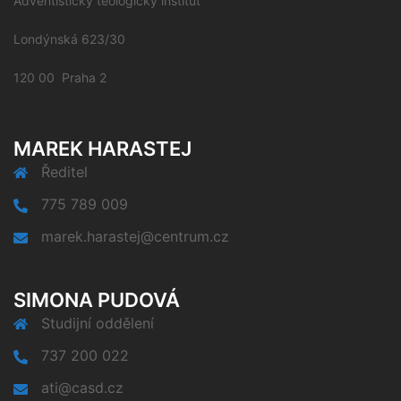
Adventistický teologický institut
Londýnská 623/30
120 00 Praha 2
MAREK HARASTEJ
Ředitel
775 789 009
marek.harastej@centrum.cz
SIMONA PUDOVÁ
Studijní oddělení
737 200 022
ati@casd.cz