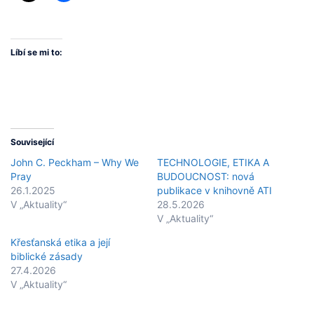
Líbí se mi to:
Související
John C. Peckham – Why We
TECHNOLOGIE, ETIKA A
Pray
BUDOUCNOST: nová
26.1.2025
publikace v knihovně ATI
V „Aktuality“
28.5.2026
V „Aktuality“
Křesťanská etika a její
biblické zásady
27.4.2026
V „Aktuality“