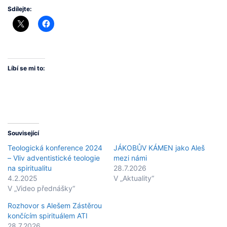
Sdílejte:
Líbí se mi to:
Související
Teologická konference 2024
JÁKOBŮV KÁMEN jako Aleš
– Vliv adventistické teologie
mezi námi
na spiritualitu
28.7.2026
4.2.2025
V „Aktuality“
V „Video přednášky“
Rozhovor s Alešem Zástěrou
končícím spirituálem ATI
28.7.2026