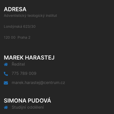
ADRESA
Adventistický teologický institut
Londýnská 623/30
120 00 Praha 2
MAREK HARASTEJ
Ředitel
775 789 009
marek.harastej@centrum.cz
SIMONA PUDOVÁ
Studijní oddělení