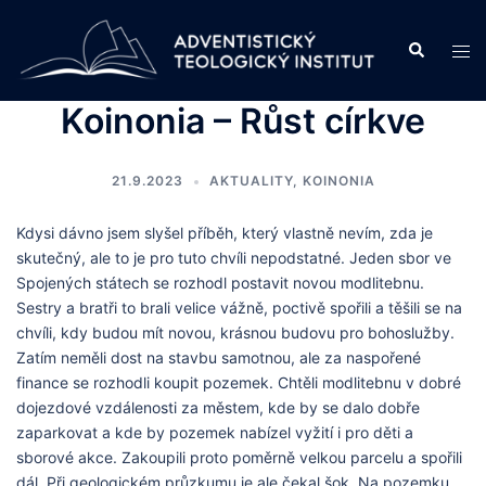
Skip
to
Search
Tog
content
men
Koinonia – Růst církve
21.9.2023
AKTUALITY
,
KOINONIA
Kdysi dávno jsem slyšel příběh, který vlastně nevím, zda je
skutečný, ale to je pro tuto chvíli nepodstatné. Jeden sbor ve
Spojených státech se rozhodl postavit novou modlitebnu.
Sestry a bratři to brali velice vážně, poctivě spořili a těšili se na
chvíli, kdy budou mít novou, krásnou budovu pro bohoslužby.
Zatím neměli dost na stavbu samotnou, ale za naspořené
finance se rozhodli koupit pozemek. Chtěli modlitebnu v dobré
dojezdové vzdálenosti za městem, kde by se dalo dobře
zaparkovat a kde by pozemek nabízel vyžití i pro děti a
sborové akce. Zakoupili proto poměrně velkou parcelu a spořili
dál. Při geologickém průzkumu je ale čekal šok. Na pozemku