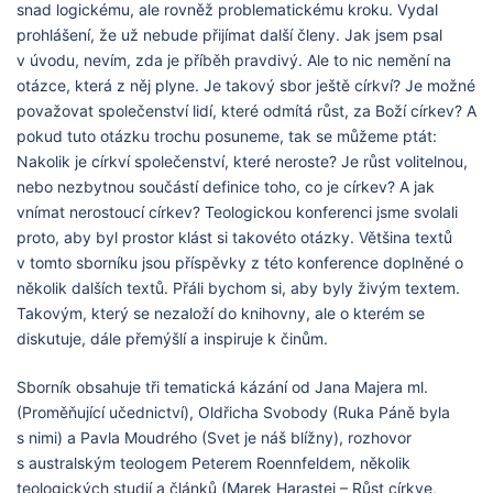
snad logickému, ale rovněž problematickému kroku. Vydal
prohlášení, že už nebude přijímat další členy. Jak jsem psal
v úvodu, nevím, zda je příběh pravdivý. Ale to nic nemění na
otázce, která z něj plyne. Je takový sbor ještě církví? Je možné
považovat společenství lidí, které odmítá růst, za Boží církev? A
pokud tuto otázku trochu posuneme, tak se můžeme ptát:
Nakolik je církví společenství, které neroste? Je růst volitelnou,
nebo nezbytnou součástí definice toho, co je církev? A jak
vnímat nerostoucí církev? Teologickou konferenci jsme svolali
proto, aby byl prostor klást si takovéto otázky. Většina textů
v tomto sborníku jsou příspěvky z této konference doplněné o
několik dalších textů. Přáli bychom si, aby byly živým textem.
Takovým, který se nezaloží do knihovny, ale o kterém se
diskutuje, dále přemýšlí a inspiruje k činům.
Sborník obsahuje tři tematická kázání od Jana Majera ml.
(Proměňující učednictví), Oldřicha Svobody (Ruka Páně byla
s nimi) a Pavla Moudrého (Svet je náš blížny), rozhovor
s australským teologem Peterem Roennfeldem, několik
teologických studií a článků (Marek Harastej – Růst církve,