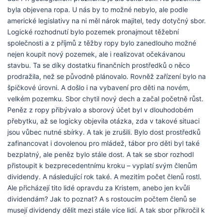
byla objevena ropa. U nás by to možné nebylo, ale podle
americké legislativy na ni měl nárok majitel, tedy dotyčný sbor.
Logické rozhodnutí bylo pozemek pronajmout těžební
společnosti a z příjmů z těžby ropy bylo zanedlouho možné
nejen koupit nový pozemek, ale i realizovat očekávanou
stavbu. Ta se díky dostatku finančních prostředků o něco
prodražila, než se původně plánovalo. Rovněž zařízení bylo na
špičkové úrovni. A došlo i na vybavení pro děti na novém,
velkém pozemku. Sbor chytil nový dech a začal početně růst.
Peněz z ropy přibývalo a sborový účet byl v dlouhodobém
přebytku, až se logicky objevila otázka, zda v takové situaci
jsou vůbec nutné sbírky. A tak je zrušili. Bylo dost prostředků
zafinancovat i dovolenou pro mládež, tábor pro děti byl také
bezplatný, ale peněz bylo stále dost. A tak se sbor rozhodl
přistoupit k bezprecedentnímu kroku – vyplatí svým členům
dividendy. A následující rok také. A mezitím počet členů rostl.
Ale přicházejí tito lidé opravdu za Kristem, anebo jen kvůli
dividendám? Jak to poznat? A s rostoucím počtem členů se
musejí dividendy dělit mezi stále více lidí. A tak sbor přikročil k