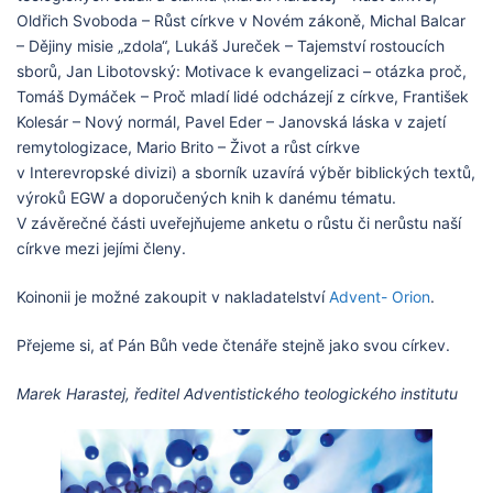
Oldřich Svoboda – Růst církve v Novém zákoně, Michal Balcar
– Dějiny misie „zdola“, Lukáš Jureček – Tajemství rostoucích
sborů, Jan Libotovský: Motivace k evangelizaci – otázka proč,
Tomáš Dymáček – Proč mladí lidé odcházejí z církve, František
Kolesár – Nový normál, Pavel Eder – Janovská láska v zajetí
remytologizace, Mario Brito – Život a růst církve
v Interevropské divizi) a sborník uzavírá výběr biblických textů,
výroků EGW a doporučených knih k danému tématu.
V závěrečné části uveřejňujeme anketu o růstu či nerůstu naší
církve mezi jejími členy.
Koinonii je možné zakoupit v nakladatelství
Advent- Orion
.
Přejeme si, ať Pán Bůh vede čtenáře stejně jako svou církev.
Marek Harastej, ředitel Adventistického teologického institutu