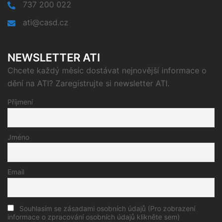
737 200 022
ati@casd.cz
NEWSLETTER ATI
Chcete každý měsíc dostávat nejnovější informace o
dění na ATI? Zaregistrujte si newsletter ATI.
Příjmení
Jméno
Email
Souhlasím se zásadami osobních údajů (Pro zobrazení
informace o zpracování osobních údajů klikněte sem)