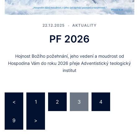
22.12.2025
AKTUALITY
PF 2026
Hojnost Božího požehnání, jeho vedení a moudrost od
Hospodina Vám do roku 2026 přeje Adventistický teologický
institut
Stránkování
<
1
2
3
4
…
příspěvků
9
>