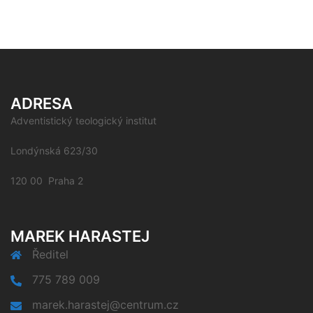
ADRESA
Adventistický teologický institut
Londýnská 623/30
120 00 Praha 2
MAREK HARASTEJ
Ředitel
775 789 009
marek.harastej@centrum.cz