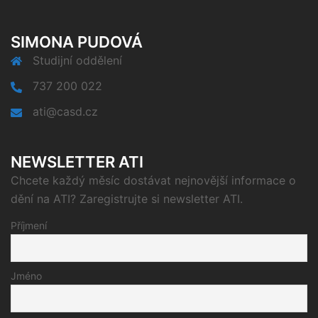
SIMONA PUDOVÁ
Studijní oddělení
737 200 022
ati@casd.cz
NEWSLETTER ATI
Chcete každý měsíc dostávat nejnovější informace o
dění na ATI? Zaregistrujte si newsletter ATI.
Příjmení
Jméno