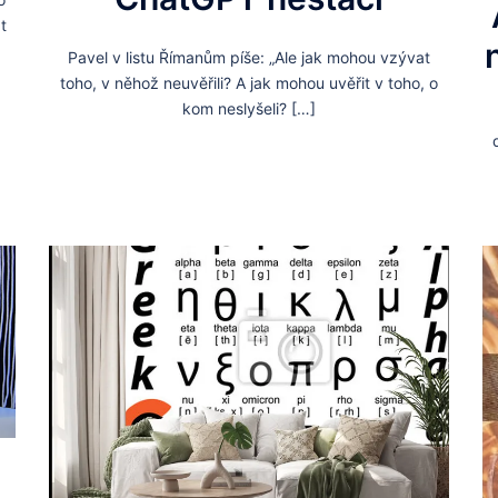
t
Pavel v listu Římanům píše: „Ale jak mohou vzývat
toho, v něhož neuvěřili? A jak mohou uvěřit v toho, o
kom neslyšeli? […]