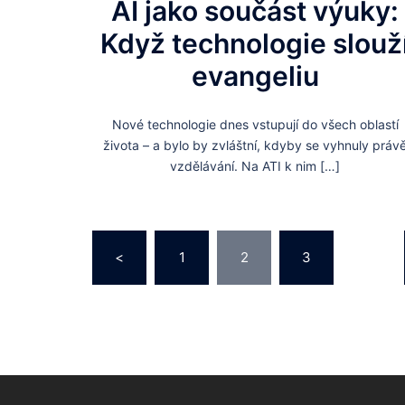
AI jako součást výuky:
Když technologie slouž
evangeliu
Nové technologie dnes vstupují do všech oblastí
života – a bylo by zvláštní, kdyby se vyhnuly práv
vzdělávání. Na ATI k nim […]
Stránkování
<
1
2
3
…
příspěvků