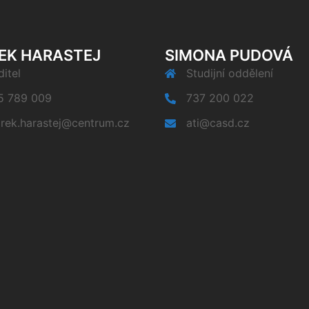
EK HARASTEJ
SIMONA PUDOVÁ
itel
Studijní oddělení
5 789 009
737 200 022
rek.harastej@centrum.cz
ati@casd.cz