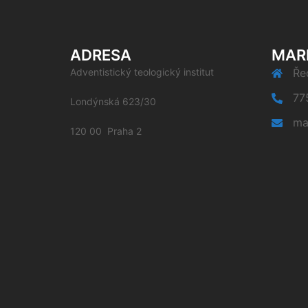
ADRESA
MAR
Adventistický teologický institut
Řed
77
Londýnská 623/30
ma
120 00 Praha 2