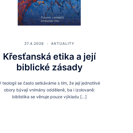
27.4.2026
AKTUALITY
Křesťanská etika a její
biblické zásady
V teologii se často setkáváme s tím, že její jednotlivé
obory bývají vnímány odděleně, ba i izolovaně:
biblistika se věnuje pouze výkladu […]