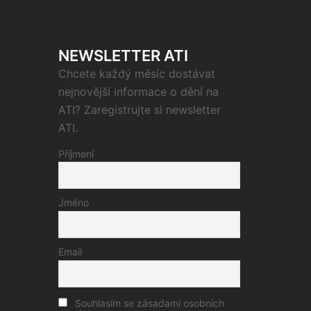
NEWSLETTER ATI
Chcete každý měsíc dostávat
nejnovější informace o dění na
ATI? Zaregistrujte si newsletter
ATI.
Příjmení
Jméno
Email
Souhlasím se zásadami osobních