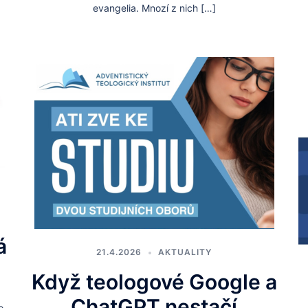
evangelia. Mnozí z nich […]
á
21.4.2026
AKTUALITY
Když teologové Google a
ChatGPT nestačí
o