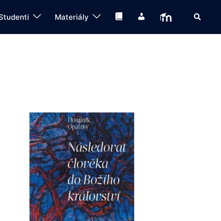
Search
Knihovna
IS
Moodle
Studenti
Materiály