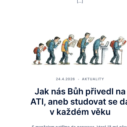
[…]
24.4.2026
AKTUALITY
Jak nás Bůh přivedl na
ATI, aneb studovat se d
v každém věku
S manželem patříme do generace, která již má něc