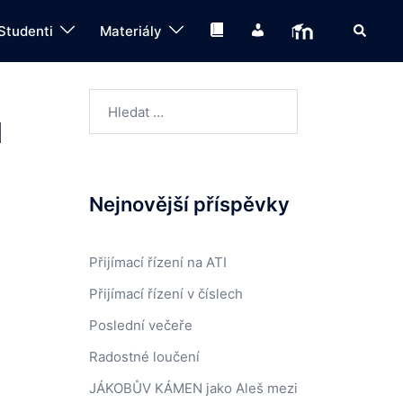
Search
Knihovna
IS
Moodle
Studenti
Materiály
Vyhledávání
ů
Nejnovější příspěvky
Přijímací řízení na ATI
Přijímací řízení v číslech
Poslední večeře
Radostné loučení
JÁKOBŮV KÁMEN jako Aleš mezi