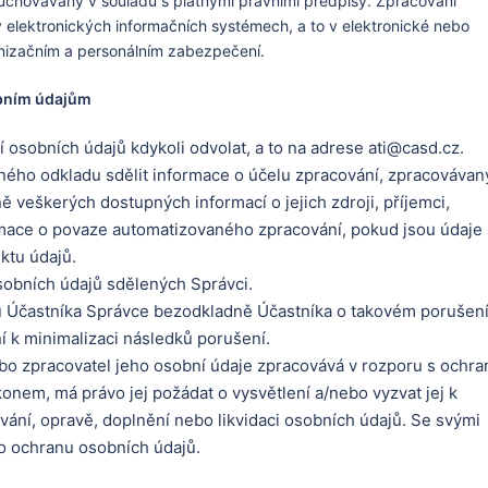
chovávány v souladu s platnými právními předpisy. Zpracování
 elektronických informačních systémech, a to v elektronické nebo
anizačním a personálním zabezpečení.
obním údajům
 osobních údajů kdykoli odvolat, a to na adrese ati@casd.cz.
ného odkladu sdělit informace o účelu zpracování, zpracovávan
ně veškerých dostupných informací o jejich zdroji, příjemci,
ormace o povaze automatizovaného zpracování, pokud jsou údaje
ktu údajů.
sobních údajů sdělených Správci.
ů Účastníka Správce bezodkladně Účastníka o takovém porušen
í k minimalizaci následků porušení.
bo zpracovatel jeho osobní údaje zpracovává v rozporu s ochr
onem, má právo jej požádat o vysvětlení a/nebo vyzvat jej k
ování, opravě, doplnění nebo likvidaci osobních údajů. Se svými
ro ochranu osobních údajů.