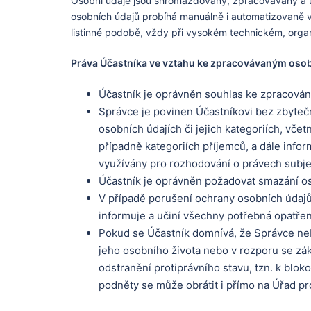
Osobní údaje jsou shromažďovány, zpracovávány a u
osobních údajů probíhá manuálně i automatizovaně v
listinné podobě, vždy při vysokém technickém, org
Práva Účastníka ve vztahu ke zpracovávaným os
Účastník je oprávněn souhlas ke zpracování
Správce je povinen Účastníkovi bez zbyteč
osobních údajích či jejich kategoriích, včet
případně kategoriích příjemců, a dále inf
využívány pro rozhodování o právech subje
Účastník je oprávněn požadovat smazání o
V případě porušení ochrany osobních údaj
informuje a učiní všechny potřebná opatřen
Pokud se Účastník domnívá, že Správce ne
jeho osobního života nebo v rozporu se zák
odstranění protiprávního stavu, tzn. k blok
podněty se může obrátit i přímo na Úřad p