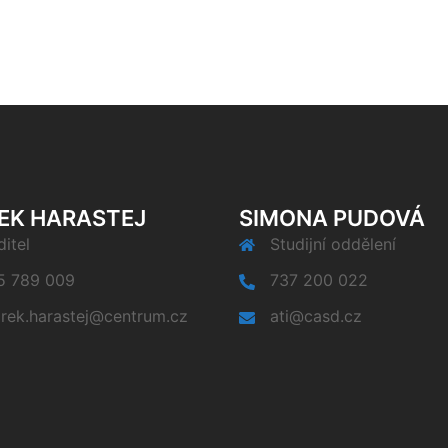
EK HARASTEJ
SIMONA PUDOVÁ
itel
Studijní oddělení
5 789 009
737 200 022
rek.harastej@centrum.cz
ati@casd.cz