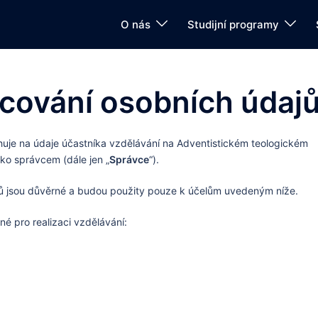
O nás
Studijní programy
cování osobních údaj
huje na údaje účastníka vzdělávání na Adventistickém teologickém
ko správcem (dále jen „
Správce
“).
jů jsou důvěrné a budou použity pouze k účelům uvedeným níže.
é pro realizaci vzdělávání: