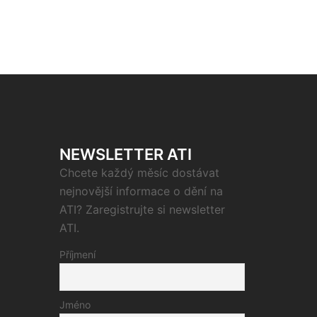
NEWSLETTER ATI
Chcete každý měsíc dostávat
nejnovější informace o dění na
ATI? Zaregistrujte si newsletter
ATI.
Příjmení
Jméno