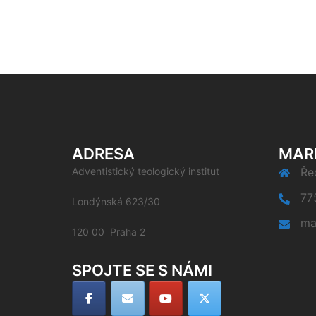
ADRESA
MAR
Adventistický teologický institut
Řed
77
Londýnská 623/30
ma
120 00 Praha 2
SPOJTE SE S NÁMI