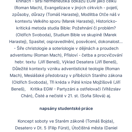
knihách - širší hermeneutika odkazu EGW jako celku
(Roman Mach), Evangelizace v jiných církvích - pojetí,
způsoby, důrazy (Tomáš Harastej), Modlitba Otče náš v
kontextu Velkého sporu (Marek Harastej), Historicko-
kritická metoda studia Bible: Požehnání či problém?
(Oldřich Svoboda), Studium Bible ve skupině (Marek
Harastej), Spasitel, ospravedlnění, posvěcení, dokonalost…
- Šíře christologie a soteriologie v dějinách a proudech
adventismu (Roman Mach), Přísloví - četba a procvičování
hebr. textu (Jiří Beneš), Výklad Desatera (Jiří Beneš),
Důležité kontexty vzniku adventistické teologie (Roman
Mach), Mesiášské předobrazy v příbězích Starého zákona
(Oldřich Svoboda), Tři kréda v Páté knize Mojžíšově (Jiří
Beneš), Kritika EGW - Partyzáni a ostřelovači (Vítězslav
Chán), Čisté a nečisté v 21. st. (Soňa Sílová) aj.
napsány studentské práce
Koncept soboty ve Starém zákoně (Tomáš Bojda),
Desatero v Dt. 5 (Filip Fürst), Útočištná města (Daniel