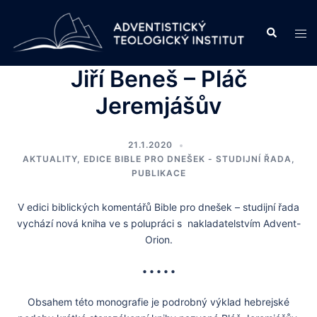
Skip
to
Search
Tog
content
men
Jiří Beneš – Pláč
Jeremjášův
21.1.2020
AKTUALITY
,
EDICE BIBLE PRO DNEŠEK - STUDIJNÍ ŘADA
,
PUBLIKACE
V edici biblických komentářů Bible pro dnešek – studijní řada
vychází nová kniha ve s polupráci s nakladatelstvím Advent-
Orion.
• • • • •
Obsahem této monografie je podrobný výklad hebrejské