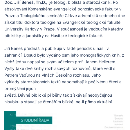
Doc. Jiří Beneš, Th.D.,
je teolog, biblista a starozákoník. Po
absolvování Komenského evangelické bohoslovecké fakulty v
Praze a Teologického semináře Církve adventistů sedmého dne
získal titul doktora teologie na Evangelické teologické fakultě
Univerzity Karlovy v Praze. V současnosti je vedoucím katedry
biblistiky a judaistiky na Husitské teologické fakultě.
Jiří Beneš přednáší a publikuje v řadě periodik u nás i v
zahraničí. Dosud bylo vydáno osm jeho monografických knih, z
nichž jednu napsal se svým učitelem prof. Janem Hellerem.
Vyšly také dvě knihy rozhlasových rozhovorů, které vedl s
Petrem Vaďurou na vlnách Českého rozhlasu. Jeho
výklady starozákonních textů napomáhají k pečlivému čtení a
promýšlení jejich
zvěsti. Dávné biblické příběhy tak získávají neobyčejnou
hloubku a stávají se čtenářům blízké, ne-li přímo aktuální.