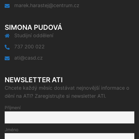
marek.harastej@centrum.cz
SIMONA PUDOVÁ
Studijní oddělení
737 200 022
ati@casd.cz
NEWSLETTER ATI
Chcete každý měsíc dostávat nejnovější informace o
dění na ATI? Zaregistrujte si newsletter ATI.
Příjmení
Jméno