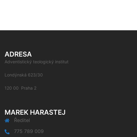
ADRESA
Adventistický teologický institut
Londýnská 623/30
120 00 Praha 2
MAREK HARASTEJ
Ředitel
775 789 009