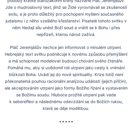
podoby krátké starozákonní knihy nazvané Pláč Jeremjášův.
Jde o mudroslovný text, jímž se Židé vyrovnávali se zkušeností
exilu, a je proto důležitý pro pochopení myšlení současného
judaismu i z něho vzešlého křesťanství. Pisatelé tohoto svitku v
něm hledají sílu unést Boží soud a vrátit se k Bohu i přes
nepřízeň, kterou národ zažívá.
Pláč Jeremjášův nechce jen informovat o minulém utrpení.
Hebrejský text svitku podněcuje k novému způsobu přemýšlení
a má schopnost modelovat budoucí chování svého čtenáře.
Pomáhá mu, aby si uvědomil roli utrpení jako cesty k vnímání
blízkosti Boha. Uvádí jej do nové spirituality. Krize totiž není
překonatelná pouhou racionální analýzou událostí (jejich příčin),
ale akceptováním utrpení jako formy Božího řízení a vystavením
se Božímu soudu. Hluboce prožité utrpení pak vede
k sebereﬂexi a následnému odevzdání se do Božích rukou,
které se děje modlitbou.
• • • • •