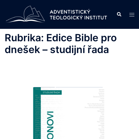
Skip
to
Search
Tog
content
men
Rubrika:
Edice Bible pro
dnešek – studijní řada