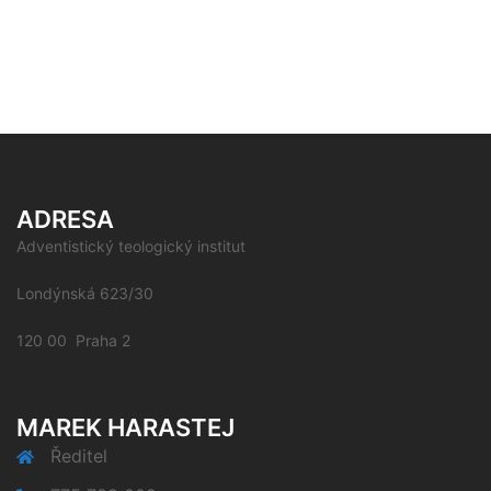
ADRESA
Adventistický teologický institut
Londýnská 623/30
120 00 Praha 2
MAREK HARASTEJ
Ředitel