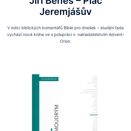
Jiří Beneš – Pláč
Jeremjášův
V edici biblických komentářů Bible pro dnešek – studijní řada
vychází nová kniha ve s polupráci s nakladatelstvím Advent-
Orion.