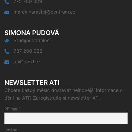
775 789 009
marek.harastej@centrum.cz
SIMONA PUDOVÁ
Studijní oddělení
737 200 022
ati@casd.cz
NEWSLETTER ATI
Chcete každý měsíc dostávat nejnovější informace o
dění na ATI? Zaregistrujte si newsletter ATI.
Příjmení
Jméno