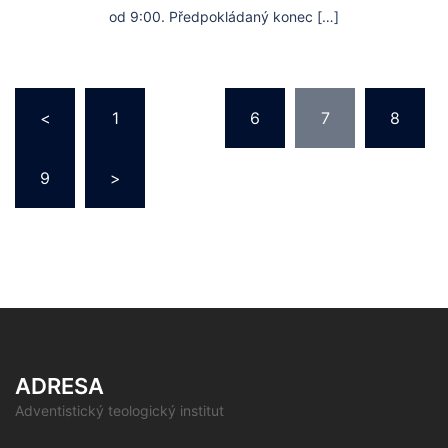
od 9:00. Předpokládaný konec […]
Stránkování
<
1
…
6
7
8
příspěvků
9
>
ADRESA
Adventistický teologický institut