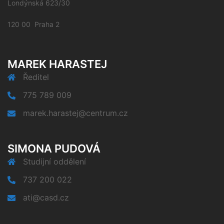
Londýnská 623/30
120 00 Praha 2
MAREK HARASTEJ
Ředitel
775 789 009
marek.harastej@centrum.cz
SIMONA PUDOVÁ
Studijní oddělení
737 200 022
ati@casd.cz