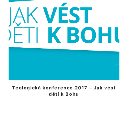
Teologická konference 2017 – Jak vést
děti k Bohu