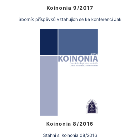
Koinonia 9/2017
Sborník příspěvků vztahujích se ke konferenci Jak
vést děti k Bohu, která proběhla v Ostravě pod
záštitou Adventistického teologického institutu.
Koinonia 8/2016
Stáhni si Koinonia 08/2016