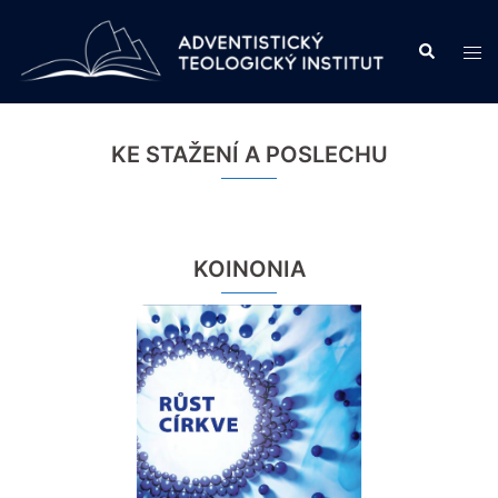
Skip
to
Search
Tog
content
men
KE STAŽENÍ A POSLECHU
KOINONIA