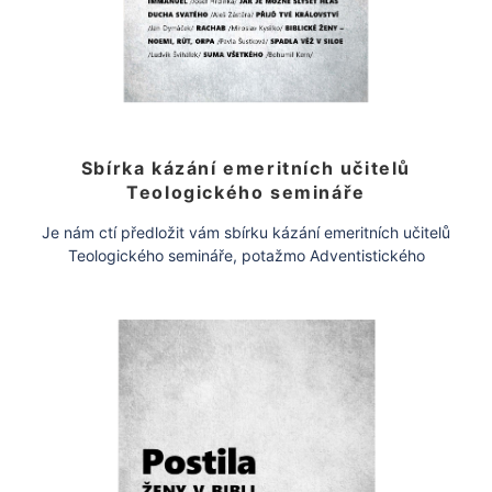
Sbírka kázání emeritních učitelů
Teologického semináře
Je nám ctí předložit vám sbírku kázání emeritních učitelů
Teologického semináře, potažmo Adventistického
teologického institutu. Oslovilijsme bývalé učitelky a
učitele, kteří často […]