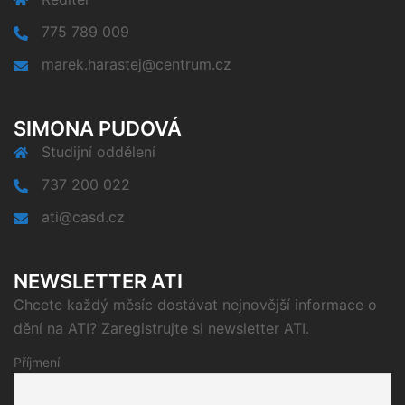
775 789 009
marek.harastej@centrum.cz
SIMONA PUDOVÁ
Studijní oddělení
737 200 022
ati@casd.cz
NEWSLETTER ATI
Chcete každý měsíc dostávat nejnovější informace o
dění na ATI? Zaregistrujte si newsletter ATI.
Příjmení