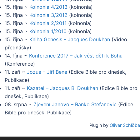
15. října
~
Koinonia 4/2013
(
koinonia
)
15. října
~
Koinonia 3/2012
(
koinonia
)
15. října
~
Koinonia 2/2011
(
koinonia
)
15. října
~
Koinonia 1/2010
(
koinonia
)
15. října
~
Kniha Genesis – Jacques Doukhan
(
Video
přednášky
)
14. října
~
Konference 2017 – Jak vést děti k Bohu
(
Konference
)
11. září
~
Jozue – Jiří Bene
(
Edice Bible pro dnešek,
Publikace
)
11. září
~
Kazatel – Jacques B. Doukhan
(
Edice Bible pro
dnešek, Publikace
)
08. srpna
~
Zjevení Janovo – Ranko Stefanovic
(
Edice
Bible pro dnešek, Publikace
)
Plugin by
Oliver Schlöbe