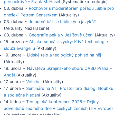
perspektivě – Frank M. Hasel
(
Systematická teologie
)
03. dubna
~
Rozhovor s moderátorem pořadu „Bible pro
dnešek“ Petrem Genserkem
(
Aktuality
)
03. dubna
~
Je nutné bát se biblických jazyků?
(
Aktuality, Nezařazené
)
03. dubna
~
Geografie pekla v Ježíšově učení
(
Aktuality
)
15. března
~
AI jako součást výuky: Když technologie
slouží evangeliu
(
Aktuality
)
19. února
~
Lidské tělo a teologický pohled na něj
(
Aktuality
)
19. února
~
Návštěva ukrajinského sboru CASD Praha –
Anděl
(
Aktuality
)
17. února
~
Volejbal
(
Aktuality
)
17. února
~
Semináře na ATI: Prostor pro dialog, hloubku
a společné hledání
(
Aktuality
)
14. ledna
~
Teologická konference 2025 – Dějiny
adventistů sedmého dne v českých zemích (a v Evropě)