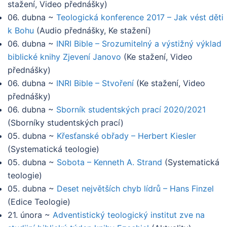
stažení, Video přednášky
)
06. dubna
~
Teologická konference 2017 – Jak vést děti
k Bohu
(
Audio přednášky, Ke stažení
)
06. dubna
~
INRI Bible – Srozumitelný a výstižný výklad
biblické knihy Zjevení Janovo
(
Ke stažení, Video
přednášky
)
06. dubna
~
INRI Bible – Stvoření
(
Ke stažení, Video
přednášky
)
06. dubna
~
Sborník studentských prací 2020/2021
(
Sborníky studentských prací
)
05. dubna
~
Křesťanské obřady – Herbert Kiesler
(
Systematická teologie
)
05. dubna
~
Sobota – Kenneth A. Strand
(
Systematická
teologie
)
05. dubna
~
Deset největších chyb lídrů – Hans Finzel
(
Edice Teologie
)
21. února
~
Adventistický teologický institut zve na