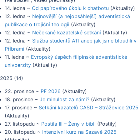
(
Ke stažení, Video přednášky
)
14. ledna
~
Od papírového úkolu k chatbotu
(
Aktuality
)
12. ledna
~
Nejnovější (a nejobsáhlejší) adventistická
publikace o trojiční teologii
(
Aktuality
)
12. ledna
~
Nečekané kazatelské setkání
(
Aktuality
)
12. ledna
~
Služba studentů ATI aneb jak jsme bloudili v
Příbrami
(
Aktuality
)
11. ledna
~
Evropský úspěch filipínské adventistické
univberzity
(
Aktuality
)
2025
(
14
)
22. prosince
~
PF 2026
(
Aktuality
)
18. prosince
~
Je minulost za námi?
(
Aktuality
)
17. prosince
~
Setkání kazatelů CASD – Strážovice 2025
(
Aktuality
)
27. listopadu
~
Postila III – Ženy v bibli
(
Postily
)
20. listopadu
~
Intenzivní kurz na Sázavě 2025