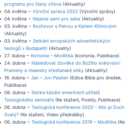
programu pro členy církve
(
Aktuality
)
04. května
~
Výroční zpráva 2022
(
Výroční zprávy
)
04. května
~
Nejsme sami pro sebe
(
Aktuality
)
03. května
~
Rozhovor s Petrou a Karlem Klímovými
(
Aktuality
)
03. května
~
Setkání evropských adventistických
teologů v Budapešti
(
Aktuality
)
27. dubna
~
Koinonia – Modlitba
(
koinonia, Publikace
)
24. dubna
~
Následovat člověka do Božího království:
Prameny a meandry křesťanské etiky
(
Aktuality
)
18. dubna
~
Jan – Jon Paulien
(
Edice Bible pro dnešek,
Publikace
)
06. dubna
~
Sbírka kázání emeritních učitelů
Teologického semináře
(
Ke stažení, Postily, Publikace
)
06. dubna
~
Teologická konference 2020 – Kdo je Duch
Svatý?
(
Ke stažení, Video přednášky
)
06. dubna
~
Teologická konference 2019 – Modlitba
(
Ke