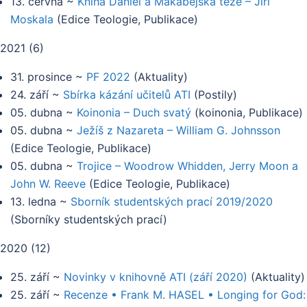
13. června
~
Kniha Daniel a Makabejská teze – Jiří
Moskala
(
Edice Teologie, Publikace
)
2021
(
6
)
31. prosince
~
PF 2022
(
Aktuality
)
24. září
~
Sbírka kázání učitelů ATI
(
Postily
)
05. dubna
~
Koinonia – Duch svatý
(
koinonia, Publikace
)
05. dubna
~
Ježíš z Nazareta – William G. Johnsson
(
Edice Teologie, Publikace
)
05. dubna
~
Trojice – Woodrow Whidden, Jerry Moon a
John W. Reeve
(
Edice Teologie, Publikace
)
13. ledna
~
Sborník studentských prací 2019/2020
(
Sborníky studentských prací
)
2020
(
12
)
25. září
~
Novinky v knihovně ATI (září 2020)
(
Aktuality
)
25. září
~
Recenze • Frank M. HASEL • Longing for God: