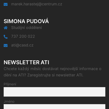
marek.harastej@centrum.cz
SIMONA PUDOVÁ
Studijní oddělení
737 200 022
ati@casd.cz
NEWSLETTER ATI
Chcete každý měsíc dostávat nejnovější informace o
dění na ATI? Zaregistrujte si newsletter ATI.
Příjmení
Jméno