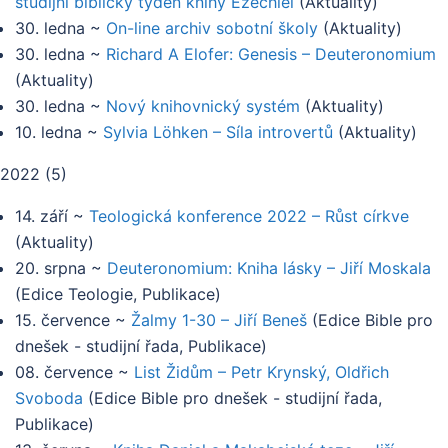
studijní biblický týden knihy Ezechiel
(
Aktuality
)
30. ledna
~
On-line archiv sobotní školy
(
Aktuality
)
30. ledna
~
Richard A Elofer: Genesis – Deuteronomium
(
Aktuality
)
30. ledna
~
Nový knihovnický systém
(
Aktuality
)
10. ledna
~
Sylvia Löhken – Síla introvertů
(
Aktuality
)
2022
(
5
)
14. září
~
Teologická konference 2022 – Růst církve
(
Aktuality
)
20. srpna
~
Deuteronomium: Kniha lásky – Jiří Moskala
(
Edice Teologie, Publikace
)
15. července
~
Žalmy 1-30 – Jiří Beneš
(
Edice Bible pro
dnešek - studijní řada, Publikace
)
08. července
~
List Židům – Petr Krynský, Oldřich
Svoboda
(
Edice Bible pro dnešek - studijní řada,
Publikace
)