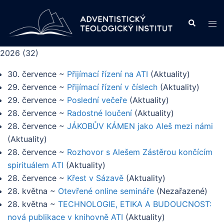
Skip
to
Search
Tog
content
men
2026
(
32
)
30. července
~
Přijímací řízení na ATI
(
Aktuality
)
29. července
~
Přijímací řízení v číslech
(
Aktuality
)
29. července
~
Poslední večeře
(
Aktuality
)
28. července
~
Radostné loučení
(
Aktuality
)
28. července
~
JÁKOBŮV KÁMEN jako Aleš mezi námi
(
Aktuality
)
28. července
~
Rozhovor s Alešem Zástěrou končícím
spirituálem ATI
(
Aktuality
)
28. července
~
Křest v Sázavě
(
Aktuality
)
28. května
~
Otevřené online semináře
(
Nezařazené
)
28. května
~
TECHNOLOGIE, ETIKA A BUDOUCNOST:
nová publikace v knihovně ATI
(
Aktuality
)