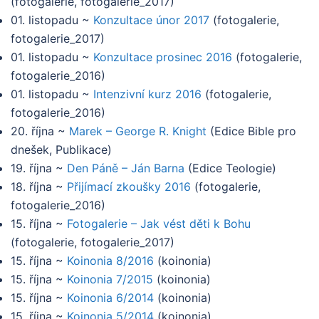
(
fotogalerie, fotogalerie_2017
)
01. listopadu
~
Konzultace únor 2017
(
fotogalerie,
fotogalerie_2017
)
01. listopadu
~
Konzultace prosinec 2016
(
fotogalerie,
fotogalerie_2016
)
01. listopadu
~
Intenzivní kurz 2016
(
fotogalerie,
fotogalerie_2016
)
20. října
~
Marek – George R. Knight
(
Edice Bible pro
dnešek, Publikace
)
19. října
~
Den Páně – Ján Barna
(
Edice Teologie
)
18. října
~
Přijímací zkoušky 2016
(
fotogalerie,
fotogalerie_2016
)
15. října
~
Fotogalerie – Jak vést děti k Bohu
(
fotogalerie, fotogalerie_2017
)
15. října
~
Koinonia 8/2016
(
koinonia
)
15. října
~
Koinonia 7/2015
(
koinonia
)
15. října
~
Koinonia 6/2014
(
koinonia
)
15. října
~
Koinonia 5/2014
(
koinonia
)