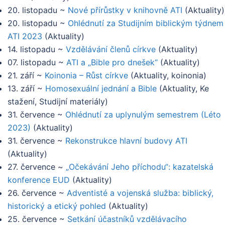
20. listopadu
~
Nové přírůstky v knihovně ATI
(
Aktuality
)
20. listopadu
~
Ohlédnutí za Studijním biblickým týdnem
ATI 2023
(
Aktuality
)
14. listopadu
~
Vzdělávání členů církve
(
Aktuality
)
07. listopadu
~
ATI a „Bible pro dnešek“
(
Aktuality
)
21. září
~
Koinonia – Růst církve
(
Aktuality, koinonia
)
13. září
~
Homosexuální jednání a Bible
(
Aktuality, Ke
stažení, Studijní materiály
)
31. července
~
Ohlédnutí za uplynulým semestrem (Léto
2023)
(
Aktuality
)
31. července
~
Rekonstrukce hlavní budovy ATI
(
Aktuality
)
27. července
~
„Očekávání Jeho příchodu“: kazatelská
konference EUD
(
Aktuality
)
26. července
~
Adventisté a vojenská služba: biblický,
historický a etický pohled
(
Aktuality
)
25. července
~
Setkání účastníků vzdělávacího