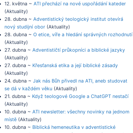
12. května
~
ATI přechází na nové uspořádání kateder
(
Aktuality
)
28. dubna
~
Adventistický teologický institut otevírá
nový studijní obor
(
Aktuality
)
28. dubna
~
O etice, víře a hledání správných rozhodnutí
(
Aktuality
)
27. dubna
~
Adventističtí průkopníci a biblické jazyky
(
Aktuality
)
27. dubna
~
Křesťanská etika a její biblické zásady
(
Aktuality
)
24. dubna
~
Jak nás Bůh přivedl na ATI, aneb studovat
se dá v každém věku
(
Aktuality
)
21. dubna
~
Když teologové Google a ChatGPT nestačí
(
Aktuality
)
10. dubna
~
ATI newsletter: všechny novinky na jednom
místě
(
Aktuality
)
10. dubna
~
Biblická hemeneutika v adventistické