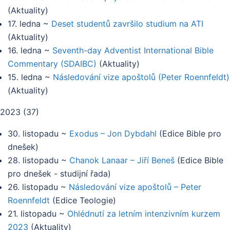
(
Aktuality
)
17. ledna
~
Deset studentů završilo studium na ATI
(
Aktuality
)
16. ledna
~
Seventh-day Adventist International Bible
Commentary (SDAIBC)
(
Aktuality
)
15. ledna
~
Následování vize apoštolů (Peter Roennfeldt)
(
Aktuality
)
2023
(
37
)
30. listopadu
~
Exodus – Jon Dybdahl
(
Edice Bible pro
dnešek
)
28. listopadu
~
Chanok Lanaar – Jiří Beneš
(
Edice Bible
pro dnešek - studijní řada
)
26. listopadu
~
Následování vize apoštolů – Peter
Roennfeldt
(
Edice Teologie
)
21. listopadu
~
Ohlédnutí za letním intenzivním kurzem
2023
(
Aktuality
)