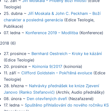
12. září
~
Jiří Moskala – Příběhy Boží milosti
(
Edice
Teologie
)
25. dubna
~
Jiří Moskala & John C. Peckham – Boží
charakter a posledná generácia
(
Edice Teologie,
Publikace
)
07. ledna
~
Konference 2019 – Modlitba
(
Konference
)
2018
(
6
)
27. prosince
~
Bernhard Oestreich – Kroky ke kázání
(
Edice Teologie
)
20. prosince
~
Koinonia 9/2017
(
koinonia
)
11. září
~
Clifford Goldstein – Pokřtěná evoluce
(
Edice
Teologie
)
28. března
~
Nahrávky přednášek ke knize Zjevení
Janovo (Ranko Stefanović)
(
Archív, Audio přednášky
)
08. února
~
Den otevřených dveří
(
Nezařazené
)
17. ledna
~
Spuštěno přihlašování do nového ročníku KS