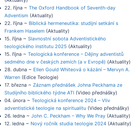
(
Aktuality
)
22. října
~
The Oxford Handbook of Seventh-day
Adventism
(
Aktuality
)
22. října
~
Biblická hermeneutika: studijní setkání s
Frankem Haselem
(
Aktuality
)
15. října
~
Slavnostní sobota Adventistického
teologického institutu 2025
(
Aktuality
)
15. října
~
Teologická konference – Dějiny adventistů
sedmého dne v českých zemích (a v Evropě)
(
Aktuality
)
28. dubna
~
Ellen Gould Whiteová o kázání – Mervyn A.
Warren
(
Edice Teologie
)
17. března
~
Záznam přednášek Johna Peckhama ze
Studijního biblického týdne ATI
(
Video přednášky
)
04. února
~
Teologická konference 2024 – Vliv
adventistické teologie na spiritualitu
(
Video přednášky
)
26. ledna
~
John C. Peckham – Why We Pray
(
Aktuality
)
12. ledna
~
Nový ročník studia teologie 2024
(
Aktuality
)