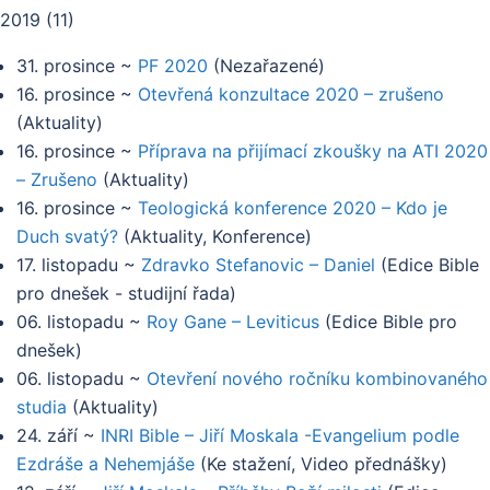
2019
(
11
)
31. prosince
~
PF 2020
(
Nezařazené
)
16. prosince
~
Otevřená konzultace 2020 – zrušeno
(
Aktuality
)
16. prosince
~
Příprava na přijímací zkoušky na ATI 2020
– Zrušeno
(
Aktuality
)
16. prosince
~
Teologická konference 2020 – Kdo je
Duch svatý?
(
Aktuality, Konference
)
17. listopadu
~
Zdravko Stefanovic – Daniel
(
Edice Bible
pro dnešek - studijní řada
)
06. listopadu
~
Roy Gane – Leviticus
(
Edice Bible pro
dnešek
)
06. listopadu
~
Otevření nového ročníku kombinovaného
studia
(
Aktuality
)
24. září
~
INRI Bible – Jiří Moskala -Evangelium podle
Ezdráše a Nehemjáše
(
Ke stažení, Video přednášky
)