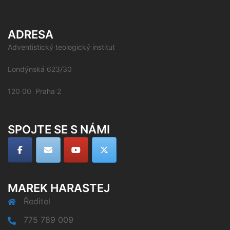
ADRESA
Adventistický teologický institut
Londýnská 623/30
120 00 Praha 2
SPOJTE SE S NÁMI
MAREK HARASTEJ
Ředitel
775 789 009