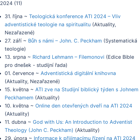
2024
(
11
)
31. října
~
Teologická konference ATI 2024 – Vliv
adventistické teologie na spiritualitu
(
Aktuality,
Nezařazené
)
27. září
~
Bůh s námi – John. C. Peckham
(
Systematická
teologie
)
13. srpna
~
Richard Lehmann – Filemonovi
(
Edice Bible
pro dnešek - studijní řada
)
01. července
~
Adventistická digitální knihovna
(
Aktuality, Nezařazené
)
15. května
~
ATI zve na Studijní biblický týden s Johnem
Peckhamem
(
Aktuality
)
10. května
~
Online den otevřených dveří na ATI 2024
(
Aktuality
)
11. dubna
~
God with Us: An Introduction to Adventist
Theology (John C. Peckham)
(
Aktuality
)
29. února
~
Informace k přijímacímu řízení na ATI 2024