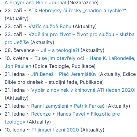
A Prayer and Bible Journal
(
Nezařazené
)
23. září
~
ATI: Hebrejsky či řecky „snadno a rychle?“
(
Aktuality
)
23. září
~
Vstříc službě Bohu
(
Aktuality
)
23. září
~
Vzdělání pro život – život pro službu – služba
pro Ježíše
(
Aktuality
)
08. července
~
Já – a teologie?!
(
Aktuality
)
10. května
~
Tu se jim otevřely oči – Hans K. LaRondelle,
Jon Paulien
(
Edice Teologie, Publikace
)
21. ledna
~
Jiří Beneš – Pláč Jeremjášův
(
Aktuality, Edice
Bible pro dnešek - studijní řada, Publikace
)
21. ledna
~
Výběr z novinek v knihovně ATI (leden 2020)
(
Aktuality
)
21. ledna
~
Ranní zamyšlení • Patrik Farkač
(
Aktuality
)
21. ledna
~
Recenze • Hanes Pavel • Filozofia pre
teológov
(
Aktuality
)
10. ledna
~
Přijímací řízení 2020
(
Aktuality
)